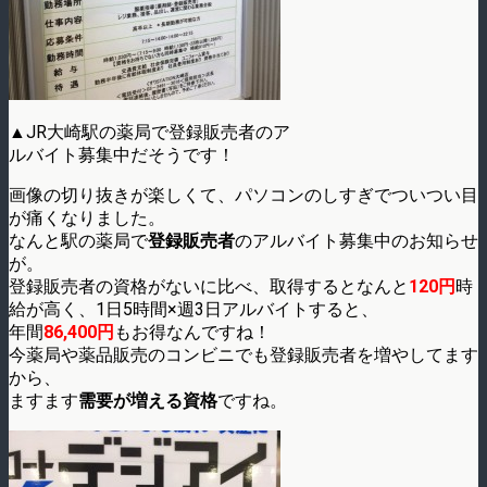
▲JR大崎駅の薬局で登録販売者のア
ルバイト募集中だそうです！
画像の切り抜きが楽しくて、パソコンのしすぎでついつい目
が痛くなりました。
なんと駅の薬局で
登録販売者
のアルバイト募集中のお知らせ
が。
登録販売者の資格がないに比べ、取得するとなんと
120円
時
給が高く、1日5時間×週3日アルバイトすると、
年間
86,400円
もお得なんですね！
今薬局や薬品販売のコンビニでも登録販売者を増やしてます
から、
ますます
需要が増える資格
ですね。