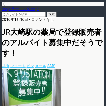
blog.eラーニング.co.jp
2016年1月16日 • コメントなし
JR大崎駅の薬局で登録販売者
のアルバイト募集中だそうで
す！
共有
ツイート
ピン
メール
SMS