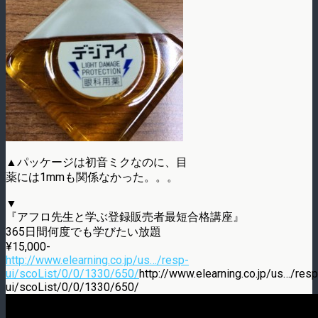
▲パッケージは初音ミクなのに、目
薬には1mmも関係なかった。。。
▼
『アフロ先生と学ぶ登録販売者最短合格講座』
365日間何度でも学びたい放題
¥15,000-
http://www.elearning.co.jp/us…/resp-
ui/scoList/0/0/1330/650/
http://www.elearning.co.jp/us…/resp
ui/scoList/0/0/1330/650/