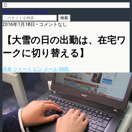
blog.eラーニング.co.jp
2016年1月18日 • コメントなし
【大雪の日の出勤は、在宅ワ
ークに切り替える】
共有
ツイート
ピン
メール
SMS