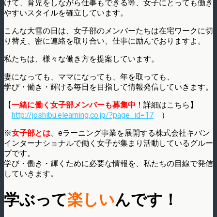
けて、育児をしながら仕事もできる等、女子にとっても働き
やすいスタイルを確立しています。
こんな大雪の日は、女子部のメンバーたちは在宅ワークに切
り替え、密に連絡を取り合い、仕事に励んでおりますよ。
私たちは、様々な働き方を提案しています。
妻になっても、ママになっても、年を取っても、
学び・働き・輝ける毎日を目指して情報発信していきます。
【
一緒に働く女子部メンバーも募集中
！詳細はこちら】
http://joshibu.elearning.co.jp/?page_id=17
）
※
女子部とは
、eラーニング事業を展開する株式会社キバン
インターナショナルで働く女子が集まり活動しているグルー
プです。
学び・働き・輝くために必要な情報を、私たちの目線で発信
していきます。
学ぶっ
て
楽しい
んです！