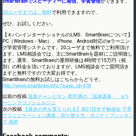
smartbrainでスピーディーに発信、学習管理
ができます。
20ユーザまでは、無料
で利用できますので、
ぜひ、お試しください。
【キバンインターナショナルのLMS SmartBrainについて】
PC（Windows・Mac）、iPhone、Android対応のeラーニン
グ学習管理システムです。20ユーザまで無料でご利用頂け
ます。LMS相談会では、主にSmartBrainを題材にご説明致し
ます。通常、SmartBrainの運用研修は4時間で15万円（税
別）の料金を頂いておりますが、LMS相談会でご質問頂き
ますと無料ですので大変お得です。
SmartBrainの無料お試しはこちらからどうぞ。
http://www.smartbrain.info/?page_id=478
以前の投稿
温泉チャンピオン 郡司勇の「温泉講座」 eラ
ーニングコンシェルジュ
次の投稿
【過去の色を変えられる】第21回女子勉強会 子育
てコミニケーション講座－切り替え力・ポジティブシンキン
グ 感想