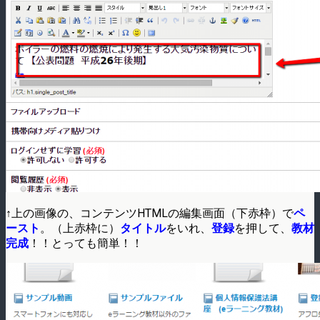
↑上の画像の、コンテンツHTMLの編集画面（下赤枠）で
ペ
ースト
。（上赤枠に）
タイトル
をいれ、
登録
を押して、
教材
完成
！！とっても簡単！！