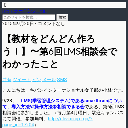
blog.eラーニング.co.jp
2015年9月30日 • コメントなし
【教材をどんどん作ろ
う！】〜第6回LMS相談会で
わかったこと
共有
ツイート
ピン
メール
SMS
こんにちは、キバンインターナショナル女子部の小林です。
9/28、
LMS(学習管理システム)であるsmartbrainについ
て、導入方法や操作方法を相談できる会
である、第6回LMS
相談会に参加しました。（毎月第4月曜日、駒込キャンパス
にて開催。参加無料。
http://elearning.co.jp/?
page_id=17204
）