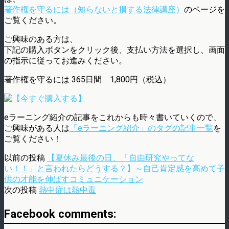
著作権を守るには（知らないと損する法律講座）
のページを
ご覧ください。
ご興味のある方は、
下記の購入ボタンをクリック後、支払い方法を選択し、画面
の指示に従ってお進みください。
著作権を守るには 365日間 1,800円（税込）
eラーニング紹介の記事をこれからも時々書いていくので、
ご興味がある人は
「eラーニング紹介」のタグの記事一覧
を
ご覧ください！
以前の投稿
【夏休み最後の日、「自由研究やってな
い！！」と言われたらどうする？】～自己肯定感を高めて子
供の才能を伸ばすコミュニケーション
次の投稿
熱中症は熱中毒
Facebook comments: