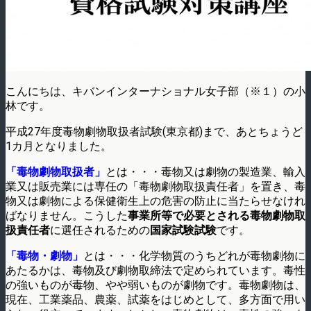
こんにちは、キバンインターナショナル女子部（※１）の小
林です。
平成27年度毒物劇物取扱者試験(東京都)まで、あとちょうど
1カ月となりました。
「毒物劇物取扱者」
とは・・・毒物又は劇物の製造業、輸入
業又は販売業には専任の「毒物劇物取扱責任者」を置き、毒
物又は劇物による保健衛生上の危害の防止に当たらせなけれ
ばなりません。こうした
事業所等で必要とされる毒物劇物取
扱責任者
に選任されるための
国家試験試験
です。
「毒物・劇物」
とは・・・化学物質のうちどれが毒物劇物に
あたるかは、毒物及び劇物取締法で定められています。毒性
の強いものが毒物、やや弱いものが劇物です。毒物劇物は、
現在、工業薬品、農薬、試薬をはじめとして、多方面で用い