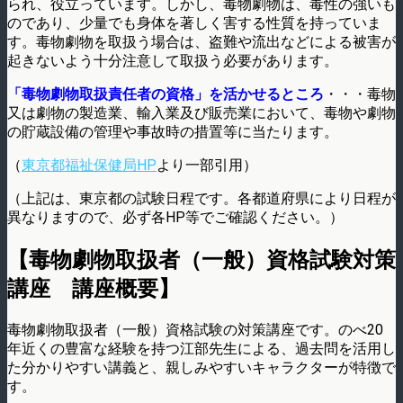
られ、役立っています。しかし、毒物劇物は、毒性の強いも
のであり、少量でも身体を著しく害する性質を持っていま
す。毒物劇物を取扱う場合は、盗難や流出などによる被害が
起きないよう十分注意して取扱う必要があります。
「毒物劇物取扱責任者の資格」を活かせるところ
・・・毒物
又は劇物の製造業、輸入業及び販売業において、毒物や劇物
の貯蔵設備の管理や事故時の措置等に当たります。
（
東京都福祉保健局HP
より一部引用）
（上記は、東京都の試験日程です。各都道府県により日程が
異なりますので、必ず各HP等でご確認ください。）
【毒物劇物取扱者（一般）資格試験対策
講座 講座概要】
毒物劇物取扱者（一般）資格試験の対策講座です。のべ20
年近くの豊富な経験を持つ江部先生による、過去問を活用し
た分かりやすい講義と、親しみやすいキャラクターが特徴で
す。