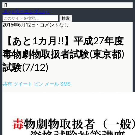
blog.eラーニング.co.jp
2015年6月12日 • コメントなし
【あと1カ月!!】平成27年度
毒物劇物取扱者試験(東京都)
試験(7/12)
共有
ツイート
ピン
メール
SMS