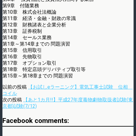
第9章 付随業務
第10章 株式会社法概論
第11章 経済・金融・財政の常識
第12章 財務諸表と企業分析
第13章 証券税制
第14章 セールス業務
第1章～第14章までの 問題演習
第15章 信用取引
第16章 先物取引
第17章 オプション取引
第18章 特定店頭デリバティブ取引等
第15章～第18章までの 問題演習
以前の投稿
【お試しeラーニング】電気工事士試験 位相
コイル
次の投稿
【あと1カ月!!】平成27年度毒物劇物取扱者試験(東
京都)試験(7/12)
Facebook comments: