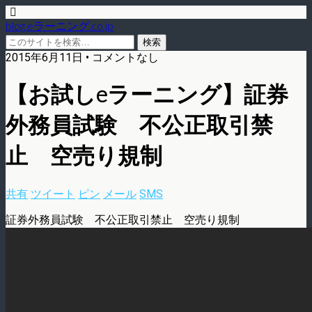
blog.eラーニング.co.jp
2015年6月11日 • コメントなし
【お試しeラーニング】証券
外務員試験 不公正取引禁
止 空売り規制
共有
ツイート
ピン
メール
SMS
証券外務員試験 不公正取引禁止 空売り規制