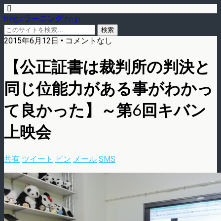
blog.eラーニング.co.jp
2015年6月12日 • コメントなし
【公正証書は裁判所の判決と
同じ位能力がある事がわかっ
て良かった】～第6回キバン
上映会
共有
ツイート
ピン
メール
SMS