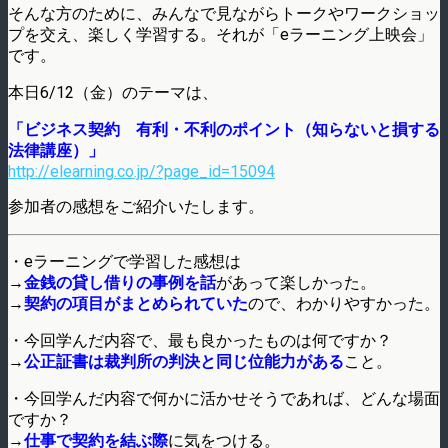
そんな方のために、みんなで見ながらトークやワークショッ
プを交え、楽しく学習する。それが「eラーニング上映会」
です。
本日6/12（金）のテーマは、
「ビジネス契約 有利・不利のポイント（知らないと損する
法律講座）」
http://elearning.co.jp/?page_id=15094
参加者の感想をご紹介いたします。
・eラーニングで学習した感想は
→
金銭の貸し借りの事例を話
があって楽しかった。
→
契約の項目がまとめられていた
ので、わかりやすかった。
・今回学んだ内容で、最も良かったものは何ですか？
→
公正証書は裁判所の判決と同じ位能力がある
こと。
・今回学んだ内容で何かに活かせそうであれば、どんな場面
ですか？
→
仕事で契約を結ぶ際
に気をつける。