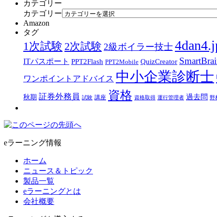
カテゴリー
カテゴリー
Amazon
タグ
4dan4.j
1次試験
2次試験
2級ボイラー技士
SmartBra
ITパスポート
PPT2Flash
QuizCreator
PPT2Mobile
中小企業診断士
ワンポイントアドバイス
資格
証券外務員
過去問
秋期
講座
試験
資格取得
運行管理者
野
eラーニング情報
ホーム
ニュース＆トピック
製品一覧
eラーニングとは
会社概要