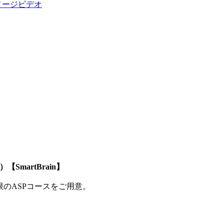
メージビデオ
SmartBrain】
制限のASPコースをご用意。