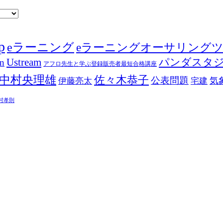
p
eラーニング
eラーニングオーサリング
Ustream
パンダスタ
in
アフロ先生と学ぶ登録販売者最短合格講座
中村央理雄
佐々木恭子
公表問題
伊藤亮太
気
宅建
村孝則