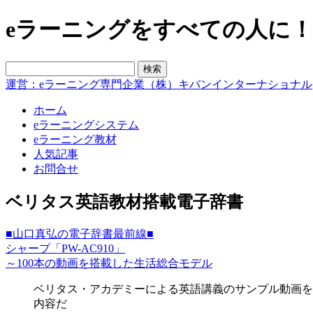
eラーニングをすべての人に！blo
運営：eラーニング専門企業（株）キバンインターナショナル
ホーム
eラーニングシステム
eラーニング教材
人気記事
お問合せ
ベリタス英語教材搭載電子辞書
■山口真弘の電子辞書最前線■
シャープ「PW-AC910」
～100本の動画を搭載した生活総合モデル
ベリタス・アカデミーによる英語講義のサンプル動画を
内容だ