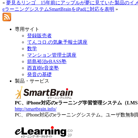
«
夢見るリンゴ 15年前にアップルが夢に見ていた製品のイ
eラーニングシステムSmartBrainをiPadに対応を表明
»
専用サイト
登録販売者
てんコロ.の気象予報士講座
数学
マンション管理士講座
箭島裕治eBASS塾
西直樹e音楽塾
発音の基礎
製品・サービス
PC、iPhone対応のeラーニング学習管理システム（LMS）【
http://smartbrain.info/
PC、iPhone対応のeラーニングシステム。ユーザ数無