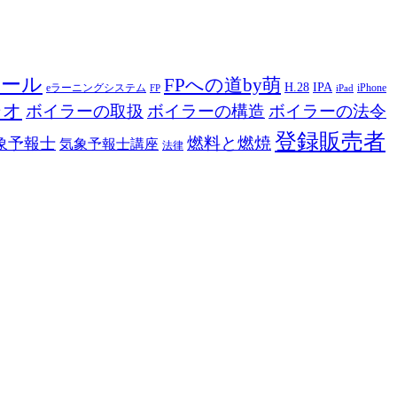
ツール
FPへの道by萌
H.28
IPA
eラーニングシステム
iPhone
FP
iPad
ジオ
ボイラーの取扱
ボイラーの構造
ボイラーの法令
登録販売者
燃料と燃焼
象予報士
気象予報士講座
法律