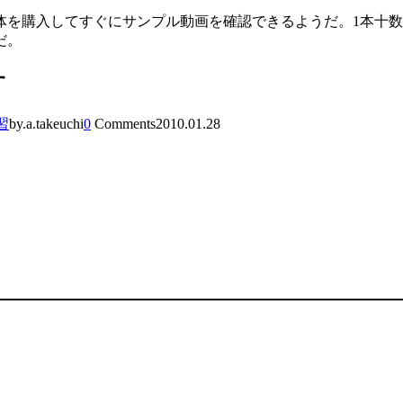
を購入してすぐにサンプル動画を確認できるようだ。1本十数
だ。
す
習
by.a.takeuchi
0
Comments
2010.01.28