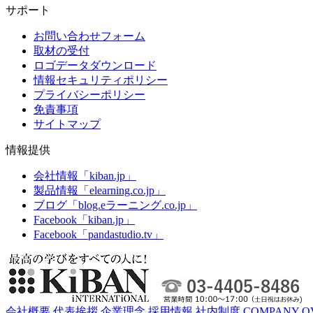
サポート
お問い合わせフォーム
取材の受付
ロゴデータダウンロード
情報セキュリティポリシー
プライバシーポリシー
免責事項
サイトマップ
情報提供
会社情報「kiban.jp」
製品情報「elearning.co.jp」
ブログ「blog.eラーニング.co.jp」
Facebook「kiban.jp」
Facebook「pandastudio.tv」
会社概要
代表挨拶
企業理念
採用情報
社内制度
COMPANY O