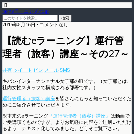
blog.eラーニング.co.jp
2015年5月16日 • コメントなし
【読むeラーニング】運行管
理者（旅客）講座～その27～
共有
ツイート
ピン
メール
SMS
キバンインターナショナル女子部の唯です。（女子部とは、
社内女性スタッフで構成される部署です。）
運行管理者（旅客）講座
を皆さんにもっと知っていただくた
めにご紹介させていただきます。
※本来のeラーニング
『運行管理者（旅客）講座』
は動画で
ご受講頂くものですが、よりお気軽に内容をご理解いただけ
るよう、テキスト化してみました。どうぞご覧下さい。