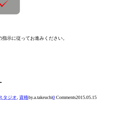
の指示に従ってお進みください。
す
スタジオ
,
資格
by.a.takeuchi
0
Comments
2015.05.15