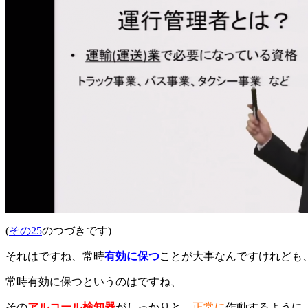
(
その25
のつづきです)
それはですね、常時
有効に保つ
ことが大事なんですけれども
常時有効に保つというのはですね、
その
アルコール検知器
がしっかりと、
正常に
作動するように