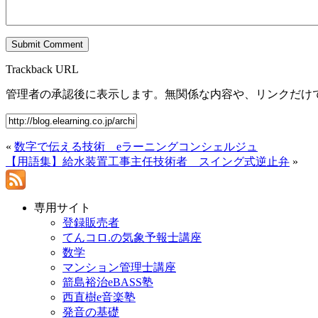
Trackback URL
管理者の承認後に表示します。無関係な内容や、リンクだけ
«
数字で伝える技術 eラーニングコンシェルジュ
【用語集】給水装置工事主任技術者 スイング式逆止弁
»
専用サイト
登録販売者
てんコロ.の気象予報士講座
数学
マンション管理士講座
箭島裕治eBASS塾
西直樹e音楽塾
発音の基礎