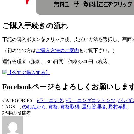
ご購入手続きの流れ
下記の購入ボタンをクリック後、支払い方法を選択し、画面
（初めての方は
ご購入方法のご案内
をご覧下さい。）
運行管理者（旅客） 365日間 価格9,800円（税込）
Facebookページもよろしくお願いしま
CATEGORIES
eラーニング
,
eラーニングコンテンツ
,
パンダ
TAGS ,
のむんかん
,
資格
,
資格取得
,
運行管理者
,
野村孝則
記事の投稿者