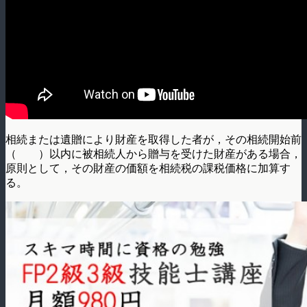
相続または遺贈により財産を取得した者が，その相続開始前
（ ）以内に被相続人から贈与を受けた財産がある場合，
原則として，その財産の価額を相続­税の課税価格に加算す
る。