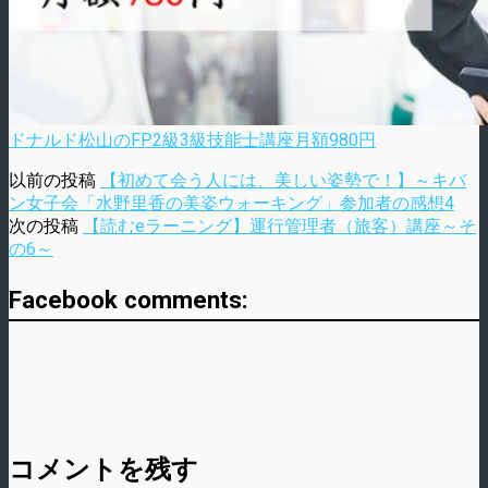
ドナルド松山のFP2級3級技能士講座月額980円
以前の投稿
【初めて会う人には、美しい姿勢で！】～キバ
ン女子会「水野里香の美姿ウォーキング」参加者の感想4
次の投稿
【読むeラーニング】運行管理者（旅客）講座～そ
の6～
Facebook comments:
コメントを残す