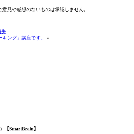
で意見や感想のないものは承認しません。
損失
ーキング」講座です。
»
SmartBrain】