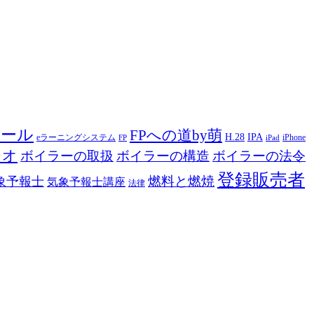
ツール
FPへの道by萌
H.28
IPA
eラーニングシステム
iPhone
FP
iPad
ジオ
ボイラーの取扱
ボイラーの構造
ボイラーの法令
登録販売者
燃料と燃焼
象予報士
気象予報士講座
法律