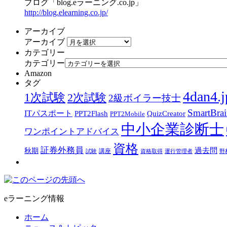
ブログ「blog.eラーニング.co.jp」
http://blog.elearning.co.jp/
アーカイブ
アーカイブ
カテゴリー
カテゴリー
Amazon
タグ
4dan4.j
1次試験
2次試験
2級ボイラー技士
SmartBra
ITパスポート
PPT2Flash
QuizCreator
PPT2Mobile
中小企業診断士
ワンポイントアドバイス
資格
証券外務員
過去問
秋期
講座
試験
資格取得
運行管理者
野
eラーニング情報
ホーム