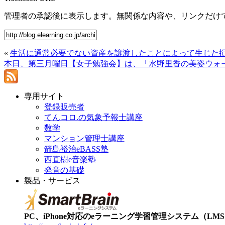
管理者の承認後に表示します。無関係な内容や、リンクだけ
«
生活に通常必要でない資産を譲渡したことによって生じた
本日、第三月曜日【女子勉強会】は、「水野里香の美姿ウォ
専用サイト
登録販売者
てんコロ.の気象予報士講座
数学
マンション管理士講座
箭島裕治eBASS塾
西直樹e音楽塾
発音の基礎
製品・サービス
PC、iPhone対応のeラーニング学習管理システム（LMS）【