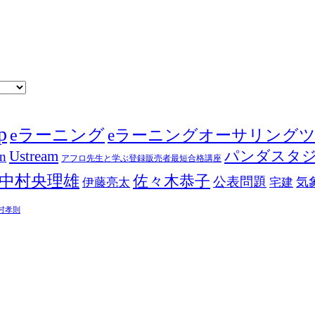
p
eラーニング
eラーニングオーサリング
Ustream
パンダスタ
in
アフロ先生と学ぶ登録販売者最短合格講座
中村央理雄
佐々木恭子
公表問題
伊藤亮太
気
宅建
村孝則