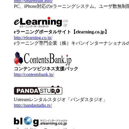
http://smartbrain.info/
PC、iPhone対応のeラーニングシステム。ユーザ数無
eラーニングポータルサイト【elearning.co.jp】
http://elearning.co.jp/
eラーニング専門企業（株）キバンインターナショナル
コンテンツビジネス支援パック
http://contentsbank.jp/
Ustreamレンタルスタジオ「パンダスタジオ」
http://pandastudio.tv/