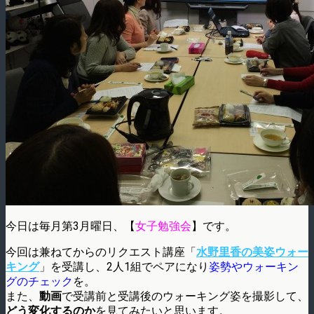
今日は毎月第3月曜日、【
女子勉強会
】です。
今回は兼ねてからのリクエスト講座「
水野里香の美姿ウォー
キング
」を受講し、2人1組でペアになり
姿勢やウォーキン
グのチェック
を。
また、
動画
で受講前と受講後のウォーキング姿を撮影して、
どう変化するのか
を見てみたいと思います。