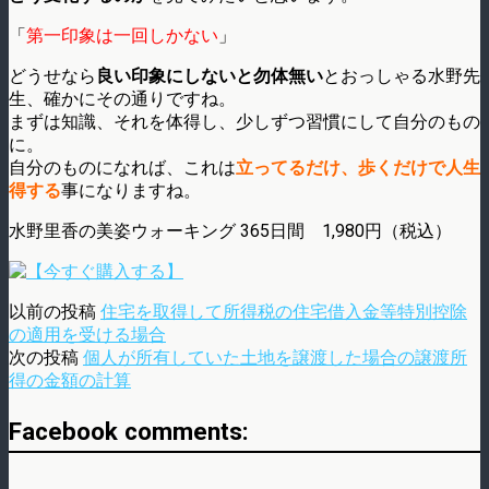
「
第一印象は一回しかない
」
どうせなら
良い印象にしないと勿体無い
とおっしゃる水野先
生、確かにその通りですね。
まずは知識、それを体得し、少しずつ習慣にして自分のもの
に。
自分のものになれば、これは
立ってるだけ、歩くだけで人生
得する
事になりますね。
水野里香の美姿ウォーキング 365日間 1,980円（税込）
以前の投稿
住宅を取得して所得税の住宅借入金等特別控除
の適用を受ける場合
次の投稿
個人が所有していた土地を譲渡した場合の譲渡所
得の金額の計算
Facebook comments: