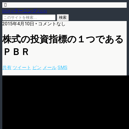
blog.eラーニング.co.jp
2015年4月10日 • コメントなし
株式の投資指標の１つである
ＰＢＲ
共有
ツイート
ピン
メール
SMS