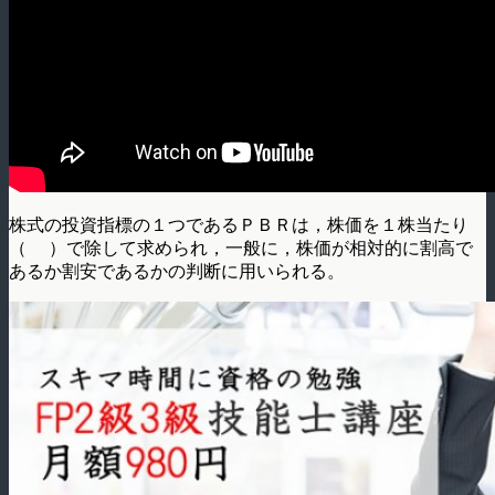
株式の投資指標の１つであるＰＢＲは，株価を１株当たり
（ ）で除して求められ，一般に，株価が相対的に割高で
あるか割安であるかの判断に用いら­れる。