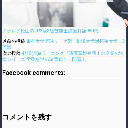
ドナルド松山のFP2級3級技能士講座月額980円
以前の投稿
東都大学野球リーグ戦 駒澤大学対拓殖大学 3
回戦
次の投稿
4/10(金)eラーニング『遠藤輝好弁護士の企業の法
律シリーズ 労務を巡る諸問題１』開講！
Facebook comments:
コメントを残す