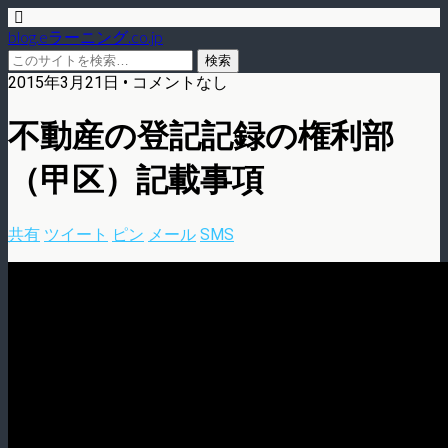
blog.eラーニング.co.jp
2015年3月21日 • コメントなし
不動産の登記記録の権利部
（甲区）記載事項
共有
ツイート
ピン
メール
SMS