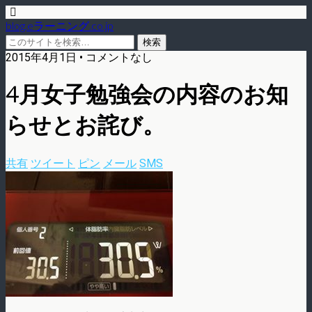
blog.eラーニング.co.jp
2015年4月1日 • コメントなし
4月女子勉強会の内容のお知
らせとお詫び。
共有
ツイート
ピン
メール
SMS