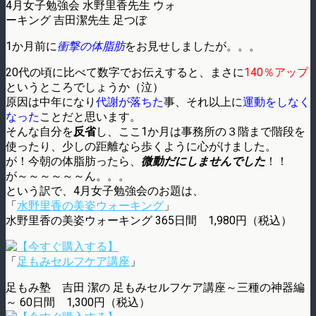
4月女子勉強会 水野里香先生 ウォ
ーキング 吉田潔先生 足つぼ
1か月前に
衝撃の体脂肪
をお見せしましたが。。。
20代の頃に比べて数字でお伝えすると、まさに
140％アップ
というところでしょうか（泣）
原因は中年になり
代謝が落ちた
事、それ以上に
運動をしなく
なった
ことだと思います。
そんな自分を
反省
し、ここ1か月は事務所の３階まで階段を
使ったり、少しの距離なら歩くように心がけました。
が！今朝の体脂肪ったら、
微動だにしませんでした
！！
が～～～～～～ん。。。
という訳で、4月女子勉強会のお題は、
「
水野里香の美姿ウォーキング
」
水野里香の美姿ウォーキング 365日間 1,980円（税込）
「
足もみセルフケア講座
」
足もみ塾 吉田 潔の 足もみセルフケア講座～三種の神器編
～ 60日間 1,300円（税込）