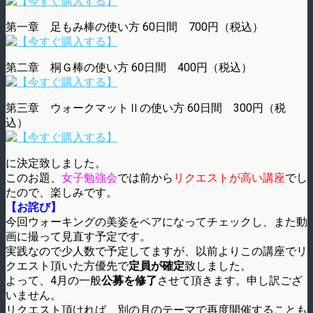
第一章 足もみ棒の使い方 60日間 700円（税込）
第二章 桐Ｇ棒の使い方 60日間 400円（税込）
第三章 ウォークマットⅡの使い方 60日間 300円（税
込）
に決定致しました。
このお題、
女子勉強会
では前から
リクエストが高い講座
でし
たので、楽しみです。
【お詫び】
今回ウォーキングの美姿をペアになってチェックし、また動
画に撮って見直す予定です。
実践なので少人数で予定してますが、以前よりこの講座でリ
クエスト頂いた方優先で
定員が確定
致しました。
よって、4月の一般
公募を修了
させて頂きます。申し訳ござ
いません。
リクエスト頂ければ、別の月のテーマで再度開催することも