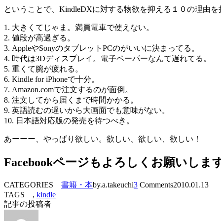
ということで、KindleDXに対する物欲を抑える１０の理由
1. 大きくてじゃま。満員電車で使えない。
2. 値段が高過ぎる。
3. AppleやSonyのタブレットPCのがいいに決まってる。
4. 時代は3Dディスプレイ。電子ペーパーなんて遅れてる。
5. 重くて腕が疲れる。
6. Kindle for iPhoneで十分。
7. Amazon.comで注文するのが面倒。
8. 注文してから届くまで時間かかる。
9. 英語読むの遅いから大画面でも意味がない。
10. 日本語対応版の発売を待つべき。
あーーー、やっぱり欲しい。欲しい、欲しい、欲しい！
Facebookページもよろしくお願いしま
CATEGORIES
書籍・本
by.a.takeuchi
3
Comments
2010.01.13
TAGS ,
kindle
記事の投稿者