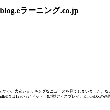
g.eラーニング.co.jp
のですが、大変ショッキングなニュースを見てしまいました。なん
indleDXは1280×824ドット、9.7型ディスプレイ。Kindle