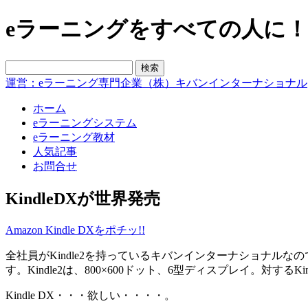
eラーニングをすべての人に！blo
運営：eラーニング専門企業（株）キバンインターナショナル
ホーム
eラーニングシステム
eラーニング教材
人気記事
お問合せ
KindleDXが世界発売
Amazon Kindle DXをポチッ!!
全社員がKindle2を持っているキバンインターナショナルな
す。Kindle2は、800×600ドット、6型ディスプレイ。対するK
Kindle DX・・・欲しい・・・・。