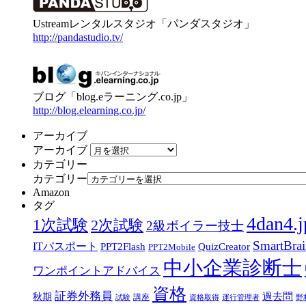
Ustreamレンタルスタジオ「パンダスタジオ」
http://pandastudio.tv/
ブログ「blog.eラーニング.co.jp」
http://blog.elearning.co.jp/
アーカイブ
アーカイブ
カテゴリー
カテゴリー
Amazon
タグ
4dan4.j
1次試験
2次試験
2級ボイラー技士
SmartBra
ITパスポート
PPT2Flash
QuizCreator
PPT2Mobile
中小企業診断士
ワンポイントアドバイス
資格
証券外務員
過去問
秋期
講座
試験
資格取得
運行管理者
野