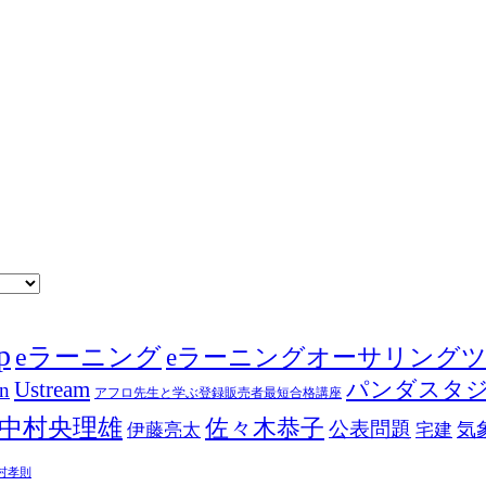
p
eラーニング
eラーニングオーサリング
Ustream
パンダスタ
in
アフロ先生と学ぶ登録販売者最短合格講座
中村央理雄
佐々木恭子
公表問題
伊藤亮太
気
宅建
村孝則