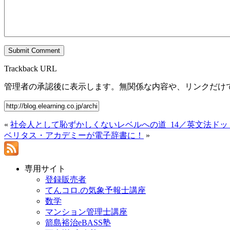
Trackback URL
管理者の承認後に表示します。無関係な内容や、リンクだけ
«
社会人として恥ずかしくないレベルへの道_14／英文法ドッ
ベリタス・アカデミーが電子辞書に！
»
専用サイト
登録販売者
てんコロ.の気象予報士講座
数学
マンション管理士講座
箭島裕治eBASS塾