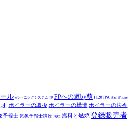
ツール
FPへの道by萌
H.28
IPA
eラーニングシステム
iPhone
FP
iPad
ジオ
ボイラーの取扱
ボイラーの構造
ボイラーの法令
登録販売者
燃料と燃焼
象予報士
気象予報士講座
法律