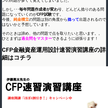
ンの問題が多くて覚えてしまいました。
しかし･･･
毎年問題作成者が変わり
、どんどん捻りのある問
題になっていくのが
CFP試験
です。
今後、
純金積立
の問題は別の角度から
捻って
出題されるので
はないかと予想しています。
そのときは諦め、他の問題で点を取りたいと思います。。
ひとまずは
過去問をマスター
できるように頑張ります！
CFP金融資産運用設計速習演習講座の詳
細はコチラ