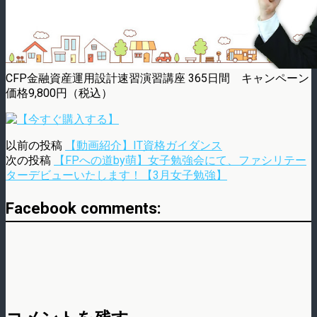
CFP金融資産運用設計速習演習講座 365日間 キャンペーン
価格9,800円（税込）
以前の投稿
【動画紹介】IT資格ガイダンス
次の投稿
【FPへの道by萌】女子勉強会にて、ファシリテー
ターデビューいたします！【3月女子勉強】
Facebook comments: