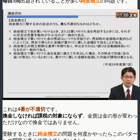
毎回1問
出題されていることが多い
純金積立
の問題です。
これは
4番が不適切
です。
換金しなければ課税の対象にならず
、金貨は金の形が変わっ
ただけなので換金ではありません。
受験するときに
純金積立
の問題を何度かやったらこのパター