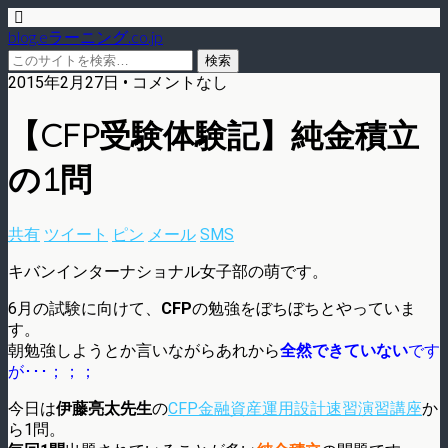
blog.eラーニング.co.jp
2015年2月27日 • コメントなし
【CFP受験体験記】純金積立
の1問
共有
ツイート
ピン
メール
SMS
キバンインターナショナル女子部の萌です。
6月の試験に向けて、
CFP
の勉強をぼちぼちとやっていま
す。
朝勉強しようとか言いながらあれから
全然できていない
です
が･･･；；；
今日は
伊藤亮太先生
の
CFP金融資産運用設計速習演習講座
か
ら1問。