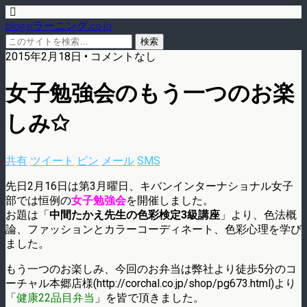
blog.eラーニング.co.jp
2015年2月18日 • コメントなし
女子勉強会のもう一つのお楽
しみ✩
共有
ツイート
ピン
メール
SMS
先日2月16日は第3月曜日、キバンインターナショナル女子
部では恒例の
女子勉強会
を開催しました。
お題は「
中間たかえ先生の色彩検定3級講座
」より、色法概
論、ファッションとカラーコーディネート、色彩心理を学び
ました。
もう一つのお楽しみ、今回のお弁当は弊社より徒歩5分のコ
ーチャル本郷店様(http://corchal.co.jp/shop/pg673.html)より
「
健康22品目弁当
」を皆で頂きました。