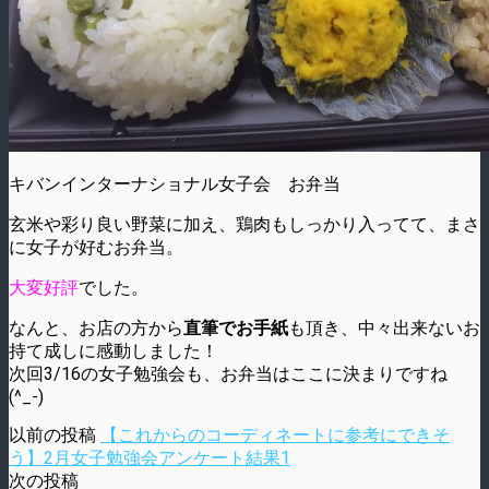
キバンインターナショナル女子会 お弁当
玄米や彩り良い野菜に加え、鶏肉もしっかり入ってて、まさ
に女子が好むお弁当。
大変好評
でした。
なんと、お店の方から
直筆でお手紙
も頂き、中々出来ないお
持て成しに感動しました！
次回3/16の女子勉強会も、お弁当はここに決まりですね
(^_-)
以前の投稿
【これからのコーディネートに参考にできそ
う】2月女子勉強会アンケート結果1
次の投稿