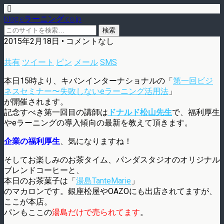
blog.eラーニング.co.jp
2015年2月18日 • コメントなし
共有
ツイート
ピン
メール
SMS
本日15時より、キバンインターナショナルの「
第一回ビジ
ネスセミナー〜失敗しないeラーニング活用法
」
が開催されます。
記念すべき第一回目の講師は
ドナルド松山先生
で、福利厚生
やeラーニングの導入傾向の最新を教えて頂きます。
企業の福利厚生
、気になりますね！
そしてお楽しみのお茶タイム、パンダスタジオのオリジナル
ブレンドコーヒーと、
本日のお茶菓子は「
湯島TanteMarie
」
のマカロンです。銀座松屋やOAZOにも出店されてますが、
ここが本店。
パンもここの
湯島だけで売られてます
。