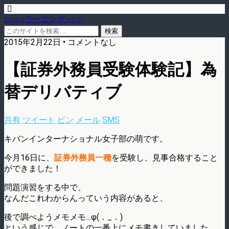
blog.eラーニング.co.jp
2015年2月22日 • コメントなし
【証券外務員受験体験記】為
替デリバティブ
共有
ツイート
ピン
メール
SMS
キバンインターナショナル女子部の萌です。
今月16日に、
証券外務員一種
を受験し、見事合格すること
ができました！
問題演習をする中で、
なんだこれわからんっていう内容があると、
後で調べようメモメモ…φ(．_．)
という感じで、ノートの一番上にメモ書きしていました。