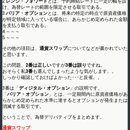
2.
レンジ・フォワード
とは、予約締結レートに一定の幅を設
け、為替レートの範囲を限定させる取引である。
3.
バリア・オプション
とは、将来の特定の時点で原資産価格
が特定領域に入っている場合に、あらかじめ定められた金額
を支払う取引である。
4.～～～
5.～～～
その他の項目は、
通貨スワップ
についてなどが書かれていた
と思います。
この問題、
2番は正しい
ですが
3番は誤り
ですね。
おそらく私
3番
も選んでしまったような気がします。。
しっかり確認しておけばよかった･･･と反省。。
3番は「
ディジタル・オプション
」の説明です。
「
バリア・オプション
」とは、一定期間内に原資産価格があ
らかじめ定められた水準に達するとオプションが発生または
消滅する取引です。
ということで、為替デリバティブをまとめます。
通貨スワップ