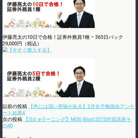
伊藤亮太の10日で合格！証券外務員1種 – 365日パック
29,000円（税込）
以前の投稿
【色には深い意味がある】2月女子勉強会アンケ
ート結果4
次の投稿
【読むeラーニング】MOS Word 2013対策講座そ
の40