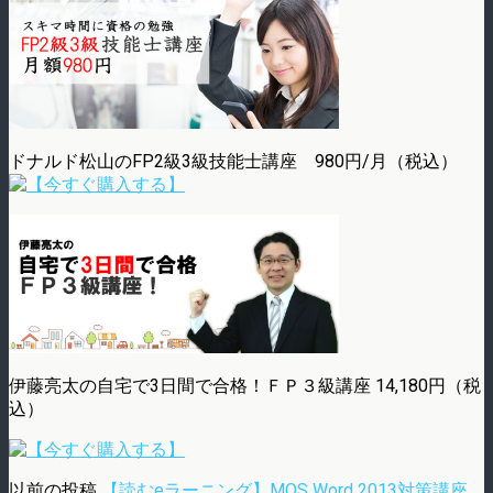
ドナルド松山のFP2級3級技能士講座 980円/月（税込）
伊藤亮太の自宅で3日間で合格！ＦＰ３級講座 14,180円（税
込）
以前の投稿
【読むeラーニング】MOS Word 2013対策講座