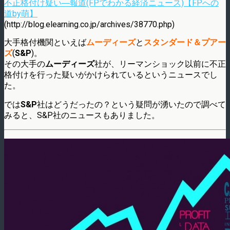
不正格付け疑い―報道(FPでわかる経済ニュース)【FPへの
道by萌】
(http://blog.elearning.co.jp/archives/38770.php)
大手格付機関といえば
ムーディーズ
と
スタンダード＆プアー
ズ
(
S&P
)。
その大手の
ムーディーズ
社が、リーマンショック以前に不正
格付けを行った疑いがかけられているというニュースでし
た。
では
S&P
社はどうだったの？という疑問が湧いたので調べて
みると、S&P社のニュースもありました。