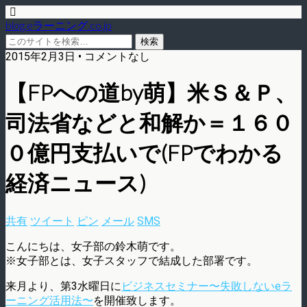
blog.eラーニング.co.jp
2015年2月3日 • コメントなし
【FPへの道by萌】米Ｓ＆Ｐ、
司法省などと和解か＝１６０
０億円支払いで(FPでわかる
経済ニュース)
共有
ツイート
ピン
メール
SMS
こんにちは、女子部の鈴木萌です。
※女子部とは、女子スタッフで結成した部署です。
来月より、第3水曜日に
ビジネスセミナー〜失敗しないeラ
ーニング活用法〜
を開催致します。