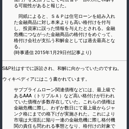
る可能性があると報じた。
同紙によると、Ｓ＆Ｐは住宅ローンを組み入れ
た金融商品に対し本来よりも高い格付けを付与
し、投資家に誤った情報を与えたとされる。金融
危機につながった金融商品の格付けをめぐって、
格付け会社が支払う和解金としては過去最高とな
る。
(時事通信 2015年1月29日付記事より)
S&P社はすでに訴訟され、和解に向かっていたのですね。
ウィキペディアにはこう書かれています。
サブプライムローン関連債権などには、最上級で
あるAAA（トリプルＡ）など高い格付けが行われ
ていた債権が多数存在していた。これらの債権は
金融危機に際し、わずか数日にて最上級からジャ
ンク格にまでの格下げが実施された。これにより
市場は大混乱に陥り一連の金融危機に際し格付機
関の責任も問われる事態となり、格付けの対象で