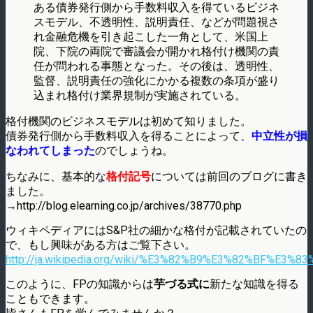
ある債券発行側から手数料収入を得ているビジネ
スモデル、不透明性、説明責任、などが問題視さ
れ金融危機を引き起こした一角として、米国上
院、下院の両院で審議会が開かれ格付け機関の責
任が問われる事態となった。その後は、透明性、
監督、説明責任の強化にかかる複数の条項が盛り
込まれ格付け業界規制が実施されている。
格付機関のビジネスモデルは初めて知りました。
債券発行側から手数料収入を得ることによって、
中立性が損
なわれてしまった
のでしょうね。
ちなみに、基本的な
格付記号
については前回のブログに書き
ました。
→http://blog.elearning.co.jp/archives/38770.php
ウィキペディアにはS&P社の細かな格付が記載されていたの
で、もし興味がある方はご覧下さい。
http://ja.wikipedia.org/wiki/%E3%82%B9%E3%82%BF
このように、FPの知識からは
芋づる式に
新たな知識を得る
こともできます。