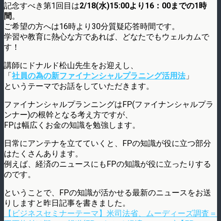
記念すべき第1回目は
2/18(水)15:00より16：00までの1時
間
。
ご希望の方へは16時より30分質疑応答時間です。
学習や教育に熱心な方であれば、どなたでもウェルカムで
す！
講師にドナルド松山先生をお迎えし、
「
社員の為の新ファイナンシャルプラニング活用法
」
というテーマでお話をしていただきます。
ファイナンシャルプランニングはFP(ファイナンシャルプラ
ンナー)の根幹となる考え方ですが、
FPは幅広くお金の知識を勉強します。
日常にアンテナを立てていくと、FPの知識が役に立つ部分
はたくさんあります。
例えば、経済のニュースにもFPの知識が役に立ったりする
のです。
ということで、FPの知識が活かせる最新のニュースをお送
りしますと昨日記事を書きました。
【ビジネスセミナーテーマ】米司法省、ムーディーズ調査＝