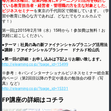
毎月第3水曜日、企業内教育にeラーニングの活用を検討し
ている教育担当者・経営者・管理職の方を主な対象とした、
ビジネスセミナー
を東京の千代田区で開催しています。（学
習や教育に熱心な方であれば、どなたでもウェルカムで
す！）
第一回は2015年2月18（水）15時から！参加費は無料！お
気軽に起こしください。
●テーマ：社員の為の新ファイナンシャルプラニング活用法
●講師：ファイナンシャルプランナー ドナルド松山氏
●第一回の詳細・お申し込みは下記よりお願い致します。
http://elearning.co.jp/?page_id=15499
※参考：キバンインターナショナルビジネスセミナー総合案
内ページ（第2回目以降の予定や過去の勉強会の様子（写
真）など）
http://elearning.co.jp/?page_id=15331
FP講座の詳細はコチラ