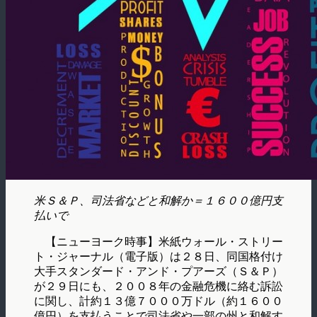
米Ｓ＆Ｐ、司法省などと和解か＝１６００億円支
払いで
【ニューヨーク時事】米紙ウォール・ストリー
ト・ジャーナル（電子版）は２８日、同国格付け
大手スタンダード・アンド・プアーズ（Ｓ＆Ｐ）
が２９日にも、２００８年の金融危機に絡む訴訟
に関し、計約１３億７０００万ドル（約１６００
億円）を支払うことで司法省や一部の州と和解す