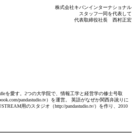
株式会社キバンインターナショナル
スタッフ一同を代表して
代表取締役社長 西村正宏
d、kindleを愛す。2つの大学院で、情報工学と経営学の修士号取
.com/pandastudio.tv）を運営。 英語がなぜか関西弁訛りに
スタジオ（http://pandastudio.tv/）を作り、2010