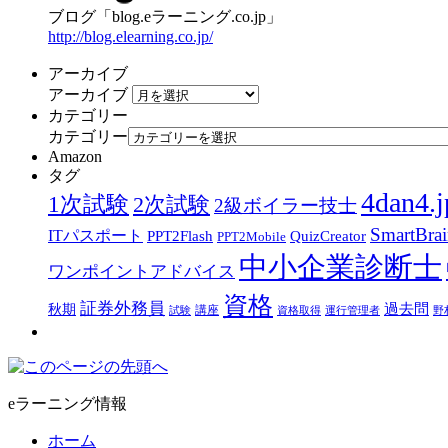
ブログ「blog.eラーニング.co.jp」
http://blog.elearning.co.jp/
アーカイブ
アーカイブ
カテゴリー
カテゴリー
Amazon
タグ
4dan4.j
1次試験
2次試験
2級ボイラー技士
SmartBra
ITパスポート
PPT2Flash
QuizCreator
PPT2Mobile
中小企業診断士
ワンポイントアドバイス
資格
証券外務員
過去問
秋期
講座
試験
資格取得
運行管理者
野
eラーニング情報
ホーム