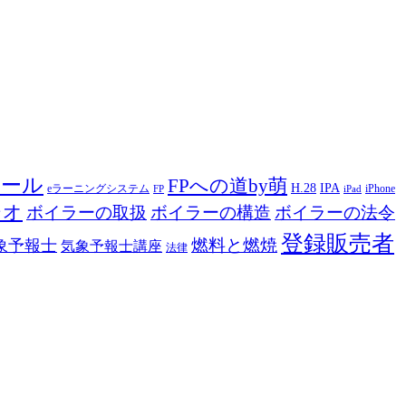
ツール
FPへの道by萌
H.28
IPA
eラーニングシステム
iPhone
FP
iPad
ジオ
ボイラーの取扱
ボイラーの構造
ボイラーの法令
登録販売者
燃料と燃焼
象予報士
気象予報士講座
法律