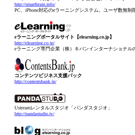
http://smartbrain.info/
PC、iPhone対応のeラーニングシステム。ユーザ数無
eラーニングポータルサイト【elearning.co.jp】
http://elearning.co.jp/
eラーニング専門企業（株）キバンインターナショナル
コンテンツビジネス支援パック
http://contentsbank.jp/
Ustreamレンタルスタジオ「パンダスタジオ」
http://pandastudio.tv/