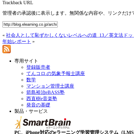
Trackback URL
管理者の承認後に表示します。無関係な内容や、リンクだけ
«
社会人として恥ずかしくないレベルへの道_13／英文法ドッ
年始レポート
»
専用サイト
登録販売者
てんコロ.の気象予報士講座
数学
マンション管理士講座
箭島裕治eBASS塾
西直樹e音楽塾
発音の基礎
製品・サービス
PC、iPhone対応のeラーニング学習管理システム（LMS）【