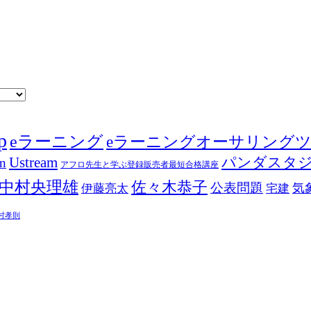
p
eラーニング
eラーニングオーサリング
Ustream
パンダスタ
in
アフロ先生と学ぶ登録販売者最短合格講座
中村央理雄
佐々木恭子
公表問題
伊藤亮太
気
宅建
村孝則