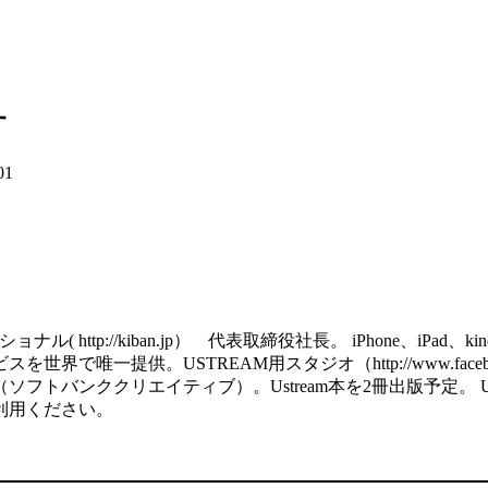
す
01
http://kiban.jp） 代表取締役社長。 iPhone、iPa
で唯一提供。USTREAM用スタジオ（http://www.facebook
ククリエイティブ）。Ustream本を2冊出版予定。 USTREAM用の
利用ください。