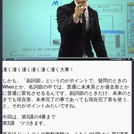
凄く凄く凄く凄く凄く凄く大事！
しかも、「副詞節」というのがポイントで、疑問のときの
Whenとか、名詞節の中では、普通に未来系とか過去形とか
に普通に変化させるるんです。副詞節のときだけ、未来のと
きでも現在形、未来完了の事であっても現在完了形を使う、
と。それがポイントみたいですね。
今回は、第3講の4番まで
第3講 つづきます。