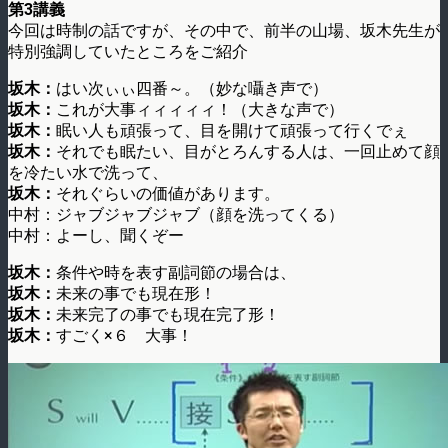
第3講義
今回は時制の話ですが、その中で、前半の山場、坂木先生が
特別強調していたところをご紹介
坂木：
はい次ぃぃ四番～。（妙な囁き声で）
坂木：
これが大事ィィィィィ！（大きな声で）
坂木：
眠い人も頑張って、目を開けて頑張って行くでぇ
坂木：
それでも眠たい、目がとろんする人は、一回止めて顔
を冷たい水で洗って、
坂木：
それぐらいの価値があります。
中村：ジャブジャブジャブ（顔を洗ってくる）
中村：よーし、聞くぞー
坂木：
条件や時を表す副詞節の場合は、
坂木：
未来の事でも現在形！
坂木：
未来完了の事でも現在完了形！
坂木：
すごく×６ 大事！