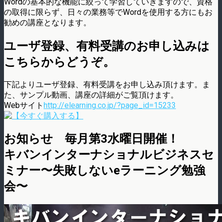
Wordの基本的な機能に絞って学習していきますので、資格
の取得に限らず、日々の業務等でWordを使用する方にもお
勧めの講座となります。
ユーザ登録、有料受講のお申し込みは
こちらからどうぞ。
下記よりユーザ登録、有料受講をお申し込み頂けます。ま
た、サンプル動画、講座の詳細がご覧頂けます。
Webサイト
http://elearning.co.jp/?page_id=15233
お知らせ 毎月第3水曜日開催！
キバンインターナショナルビジネスセ
ミナー〜失敗しないeラーニング勉強
会〜