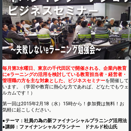
毎月第3水曜日、東京の千代田区で開催される、企業内教育
にeラーニングの活用を検討している教育担当者・経営者・
管理職の方を主な対象とした、ビジネスセミナー
を開催して
います。（学習や教育に熱心な方であれば、どなたでもウェ
ルカムです！）
第一回は2015年2月18（水）15時から！参加費は無料！お
気軽に起こしください。
●テーマ：社員の為の新ファイナンシャルプラニング活用法
●講師：ファイナンシャルプランナー ドナルド松山氏