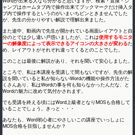
Wordが出来る人なら分かると思いますが、検索・置換・ジ
ャンプはホームタブ内で操作出来てブックマークだけ挿入タ
ブ内で操作するというのがいまいちピンときませんでした
が、先生の分かりやすい解説で理解出来ました。
また途中、動画内で先生が開かれている画面レイアウトと自
分のとでは少し違い戸惑いましたが、これは
使用するモニタ
ーの解像度によって表示できるアイコンの大きさが変わる
た
め、レイアウトがそれぞれ違ってくるとのことでした。
このことは最後に解説があり、それを聞いて安心しました。
ところで、私は本講座を受講して間もないですが、先生の解
説を聞いていると私が知らないWordの機能や操作方法がた
くさんあり、私はWordの事を何も知らなかったんだな、と
Wordの魅力に改めて気付かされます。
でも受講を終える頃にはWord上級者となりMOSも合格して
いることでしょう。きっと・・・
あなたも、Word初心者にやさしいこの講座でいっしょに
MOS合格を目指しませんか？