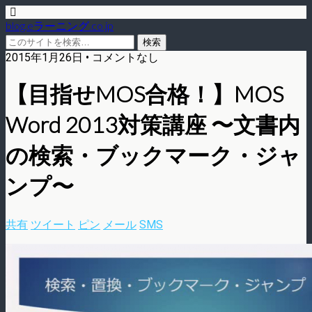
blog.eラーニング.co.jp
2015年1月26日 • コメントなし
【目指せMOS合格！】MOS
Word 2013対策講座 〜文書内
の検索・ブックマーク・ジャ
ンプ〜
共有
ツイート
ピン
メール
SMS