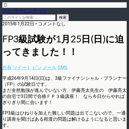
blog.eラーニング.co.jp
2015年1月22日 • コメントなし
FP3級試験が1月25日(日)に迫
ってきました！！
共有
ツイート
ピン
メール
SMS
平成26年9月14日(日)は、3級ファイナンシャル・プランナー
（FP）の試験日です。
まだ全然勉強が進んでいない方、伊藤亮太先生の 伊藤亮太
の自宅で3日間で合格ＦＰ３級講座！ なら今日からやれば
ぎりぎり間に合います！
FP3級はひねりを加えた難しい問題は出てこないので、一通
り講座を聞けばある程度の問題は解けるようになると思いま
す。