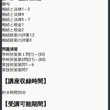
贈与
相続と法律1～3
相続と法律4
相続と法律5～7
相続と税金1
相続と税金2
相続財産の評価1,2
相続財産の評価3
問題演習
学科対策第１問(1)～(30)
学科対策第2問(31)～(60)
実技対策第問1～6
実技対策第問7
【講座収録時間】
約８時間30分
【受講可能期間】