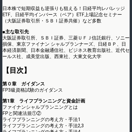
日本株で短期収益も逆張りも狙える！日経平均レバレッジ
ETF、日経平均インバース（ベア）ETF上場記念セミナー
（大阪証券取引所・ＳＢＩ証券共催）など多数
■主な取引先
大阪証券取引所、ＳＢＩ証券、三菱ＵＦＪ信託銀行、ソニー
損保、東京ファイナン シャルプランナーズ、日経ＢＰ、日
本経済新聞、日本金融通信社、ビジネス教育出版社、近代セ
ールス社、成美堂出版、西東社、大東文化大学
【目次】
第０章 ガイダンス
FP3級資格試験のガイダンス
第1章 ライフプランニングと資金計画
ファイナンシャルプランニングとは
FPと関連法規①②
ライフプランニングの考え方・手法1
ライフプランニングの考え方・手法2,3
ライフプランニングの考え方・手法4