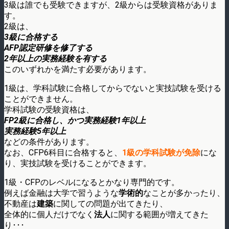
3級は誰でも受験できますが、2級からは受験資格がありま
す。
2級は、
3級に合格する
AFP認定研修を修了する
2年以上の実務経験を有する
このいずれかを満たす必要があります。
1級は、学科試験に合格してからでないと実技試験を受ける
ことができません。
学科試験の受験資格は、
FP2級に合格し、かつ実務経験1年以上
実務経験5年以上
などの条件があります。
なお、CFP6科目に合格すると、
1級の学科試験が免除
にな
り、実技試験を受けることができます。
1級・CFPのレベルになるとかなり専門的です。
例えば金融は大学で習うような
学術的
なことが多かったり、
不動産は
建築
に関しての問題が出てきたり、
全体的に個人だけでなく
法人
に関する範囲が増えてきた
り･･･