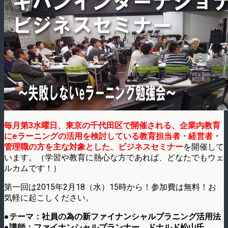
毎月第3水曜日、東京の千代田区で開催される、企業内教育
にeラーニングの活用を検討している教育担当者・経営者・
管理職の方を主な対象とした、ビジネスセミナー
を開催して
います。（学習や教育に熱心な方であれば、どなたでもウェ
ルカムです！）
第一回は2015年2月18（水）15時から！参加費は無料！お
気軽に起こしください。
●テーマ：社員の為の新ファイナンシャルプラニング活用法
●講師：ファイナンシャルプランナー ドナルド松山氏