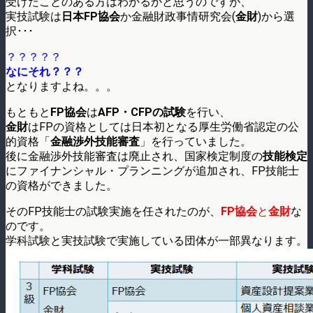
受けたことのある方はわかるかと思うのですが、
実技試験は
日本FP協会
か金融財政事情研究会(
金財
)から選
択･･･
？？？？？
なにそれ？？？
となりますよね。。。
もともと
FP協会
は
AFP・CFPの試験
を行い、
金財
はFPの資格としては日本初となる厚生労働省認定の公
的資格「
金融渉外技能審査
」を行っていました。
後に金融渉外技能審査は廃止され、国家検定制度の
技能検定
にファイナンシャル・プランニングが追加され、FP技能士
の資格ができました。
そのFP技能士の試験実施を任されたのが、
FP協会
と
金財
な
のです。
学科試験と実技試験で実施している団体が一部異なります。