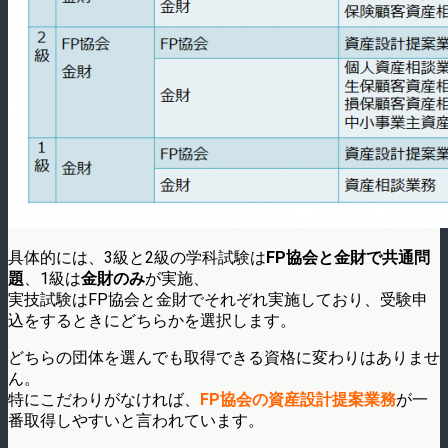
具体的には、3級と2級の学科試験は
FP協会と金財で共通問
題
、1級は
金財のみ
が実施、
実技試験はFP協会と金財でそれぞれ実施しており、受験申
込をするときにどちらかを選択します。
どちらの団体を選んでも取得できる資格に変わりはありませ
ん。
特にこだわりがなければ、
FP協会の資産設計提案業務
が一
番取得しやすいと言われています。