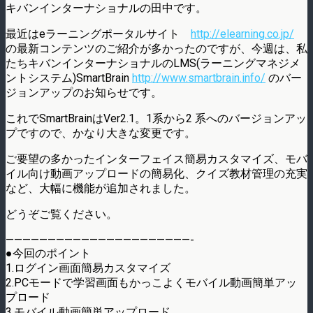
キバンインターナショナルの田中です。
最近はeラーニングポータルサイト
http://elearning.co.jp/
の最新コンテンツのご紹介が多かったのですが、今週は、私
たちキバンインターナショナルのLMS(ラーニングマネジメ
ントシステム)SmartBrain
http://www.smartbrain.info/
のバー
ジョンアップのお知らせです。
これでSmartBrainはVer2.1。1系から2 系へのバージョンアッ
プですので、かなり大きな変更です。
ご要望の多かったインターフェイス簡易カスタマイズ、モバ
イル向け動画アップロードの簡易化、クイズ教材管理の充実
など、大幅に機能が追加されました。
どうぞご覧ください。
——————————————————————-
●今回のポイント
1.ログイン画面簡易カスタマイズ
2.PCモードで学習画面もかっこよくモバイル動画簡単アッ
プロード
3.モバイル動画簡単アップロード