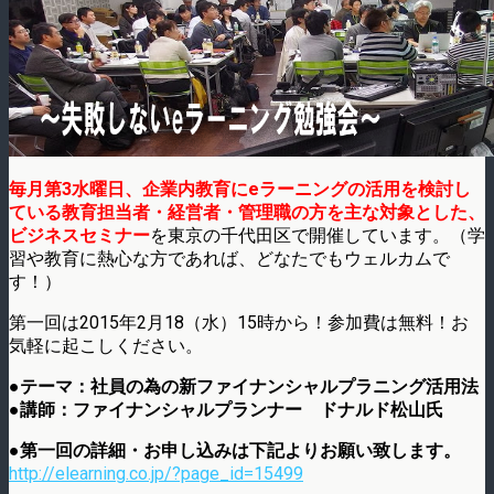
毎月第3水曜日、企業内教育にeラーニングの活用を検討し
ている教育担当者・経営者・管理職の方を主な対象とした、
ビジネスセミナー
を東京の千代田区で開催しています。（学
習や教育に熱心な方であれば、どなたでもウェルカムで
す！）
第一回は2015年2月18（水）15時から！参加費は無料！お
気軽に起こしください。
●テーマ：社員の為の新ファイナンシャルプラニング活用法
●講師：ファイナンシャルプランナー ドナルド松山氏
●第一回の詳細・お申し込みは下記よりお願い致します。
http://elearning.co.jp/?page_id=15499