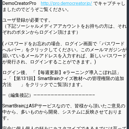
DemoCreatorPro
http://pro.democreator.jp/
でキャプチャし
ましたのでどうぞご覧ください。
ユーザ登録が必要です。
（下記ソーシャルメディアアカウントをお持ちの方は、それ
ぞれのボタンからログイン頂けます）
( パスワードをお忘れの場合、ログイン画面で「パスワード
へルパー」をクリックしてください。このメールマガジンが
届いているメールアドレスを入力すれば、新しいパスワード
が発行され、ログインすることができます。)
ログイン後、 「【毎週更新】eラーニング導入こぼれ話」
→「【第131回】SmartBrainクイズ教材への管理権限の追加
方法 」をクリックでご覧頂けます。
—（編集後記）—————————————————–
SmartBrainはASPサービスなので、皆様から頂いたご意見の
中から、多いものから開発、システムに反映させておりま
す。
完全に個人個人の好みにカスタマイズできるまでには至って