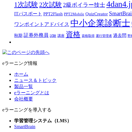
4dan4.j
1次試験
2次試験
2級ボイラー技士
SmartBra
ITパスポート
PPT2Flash
QuizCreator
PPT2Mobile
中小企業診断士
ワンポイントアドバイス
資格
証券外務員
過去問
秋期
講座
試験
資格取得
運行管理者
野
eラーニング情報
ホーム
ニュース＆トピック
製品一覧
eラーニングとは
会社概要
eラーニングを導入する
学習管理システム（LMS）
SmartBrain