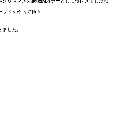
事
クリスマスの象徴的カラー
として根付きましたね。
ーブドを作って頂き、
きました。