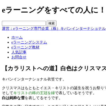
eラーニングをすべての人に！blo
運営：eラーニング専門企業（株）キバンインターナショナル
ホーム
eラーニングシステム
eラーニング教材
人気記事
お問合せ
【カラリストへの道】白色はクリスマ
キバンインターナショナル衣笠です。
クリスマスはもともとイエス・キリストの誕生を祝うお祭り
そして
キリストの柊の王冠を緑
で表しているそうです。
白は純粋な雪
を表してるそうです。