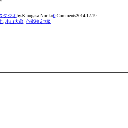
す
スタジオ
by.Kinugasa Noriko
0
Comments
2014.12.19
生
,
小山大蔵
,
色彩検定3級