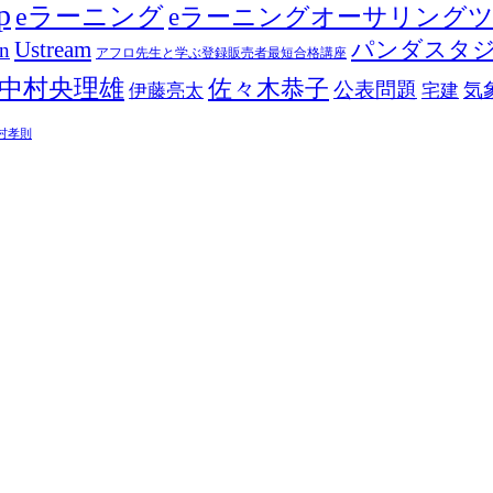
p
eラーニング
eラーニングオーサリング
Ustream
パンダスタ
in
アフロ先生と学ぶ登録販売者最短合格講座
中村央理雄
佐々木恭子
公表問題
伊藤亮太
気
宅建
村孝則