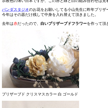
宗教色の薄い日本ですが、この赤と緑と白の組み合わせは見
パンダスタジオ
のお花をお願いしてる小山先生に昨年プリザ
今年はその器だけ残して中身を入れ替えて頂きました。
去年は
赤
だったので、
白いプリザーブドフラワー
を作って頂
プリザーブド クリスマスカラー 白 ゴールド