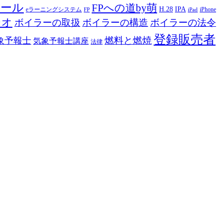
ツール
FPへの道by萌
H.28
IPA
eラーニングシステム
iPhone
FP
iPad
ジオ
ボイラーの取扱
ボイラーの構造
ボイラーの法令
登録販売者
燃料と燃焼
象予報士
気象予報士講座
法律