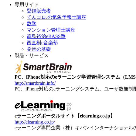
専用サイト
登録販売者
てんコロ.の気象予報士講座
数学
マンション管理士講座
箭島裕治eBASS塾
西直樹e音楽塾
発音の基礎
製品・サービス
PC、iPhone対応のeラーニング学習管理システム（LMS）【
http://smartbrain.info/
PC、iPhone対応のeラーニングシステム。ユーザ数無
eラーニングポータルサイト【elearning.co.jp】
http://elearning.co.jp/
eラーニング専門企業（株）キバンインターナショナル