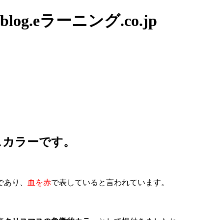
g.eラーニング.co.jp
スカラーです。
であり、
血を赤
で表していると言われています。