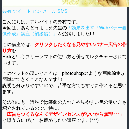
共有
ツイート
ピン
メール
SMS
こんにちは、アルバイトの野村です。
今回は、あんどうよしえ先生の
「効果を出す『Webバナー画
像作成』講座（初級編）」
を受講しました!！
この講座では、
クリックしたくなる見やすいバナー広告の作
り方
を
Pixlrというフリーソフトの使い方と併せてレクチャーされて
います。
このソフトの凄いところは、photoshopのような画像編集が
簡単にできることなんです!！
説明も分かりやすいので、苦手な方でもすぐに作れると思い
ます。
その他にも、講座では装飾の入れ方や見やすい色の使い方も
紹介されているので、特に、
「広告をつくるなんてデザインセンスがないから無理･･･」
と思う方にぜひ！お薦めしたい講座です。(^^*)