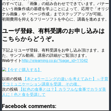
のすべては、「画像」の組み合わせでできています。バナー
という画像作成の基礎を学ぶことによって、応用で「オリジ
ナル画像」や「ページ作成」までステップアップが可能。
初期費用を抑えるフリーソフトを中心に、講義を進めます。
ユーザ登録、有料受講のお申し込みは
こちらからどうぞ。
下記よりユーザ登録、有料受講をお申し込み頂けます。ま
た、サンプル動画、講座の詳細がご覧頂けます。
Webサイト
http://elearning.co.jp/?page_id=11042
以前の投稿
【本とeラーニングの違いを考えてみた】～子育
てコミュニケーション講座を受講、その後。
次の投稿
【虹色の食事とは？】カラフルな食事でカラダ美
人に！色と食を受講して
Facebook comments: