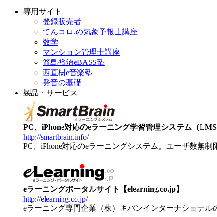
専用サイト
登録販売者
てんコロ.の気象予報士講座
数学
マンション管理士講座
箭島裕治eBASS塾
西直樹e音楽塾
発音の基礎
製品・サービス
PC、iPhone対応のeラーニング学習管理システム（LMS）【
http://smartbrain.info/
PC、iPhone対応のeラーニングシステム。ユーザ数無
eラーニングポータルサイト【elearning.co.jp】
http://elearning.co.jp/
eラーニング専門企業（株）キバンインターナショナル