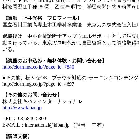
ポイント解説・問題は印刷して、オフラインでの学習も可能
模擬問題は甲種280問、乙種250問で、学習時間は約30時間
【講師 上井光裕 プロフィール】
国立石川工業高専土木工学科卒業後 東京ガス株式会社入社
退職後は 中小企業診断士アップウエルサポートとして独立
動を行っている。東京ガス時代から自己啓発として資格取得を
いる。
【講座のお申込み・無料体験・お問い合わせ】
http://elearning.co.jp/?page_id=7840
■その他、様々なOS、ブラウザ対応のeラーニングコンテン
http://elearning.co.jp/?page_id=4697
【その他のお問い合わせ】
株式会社キバンインターナショナル
http://www.kiban.jp
TEL： 03-5846-5800
E-MAIL：international@kiban.jp （担当： 中村）
【講師支援】