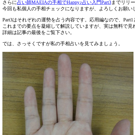
さらに
占い師MAEIAの手相でHappy♪占い入門Part3
までリリ
今回も私個人の手相チェックになりますが、よろしくお願いします<
Part3はそれぞれの運勢を占う内容です。応用編なので、Part1
これまでの要点を凝縮して解説していますが、実は無料で見
詳細は記事の最後をご覧下さい。
では、さっそくですが私の手相占いを見てみましょう。