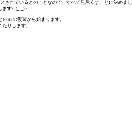
ースされているとのことなので、すべて見尽くすことに決めま
 (_ _)>
とPart2の復習から始まります。
れたりします。