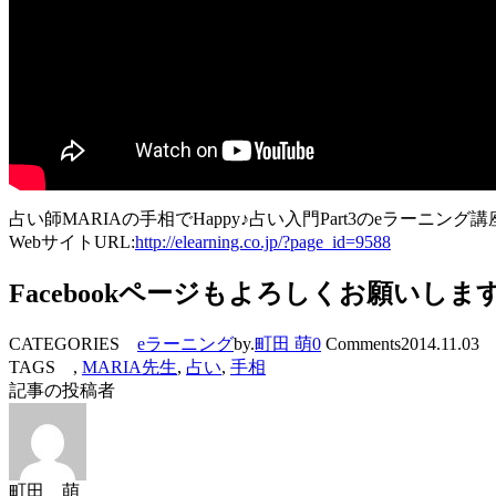
占い師MARIAの手相でHappy♪占い入門Part3のeラ
WebサイトURL:
http://elearning.co.jp/?page_id=9588
Facebookページもよろしくお願いしま
CATEGORIES
eラーニング
by.
町田 萌
0
Comments
2014.11.03
TAGS ,
MARIA先生
,
占い
,
手相
記事の投稿者
町田 萌