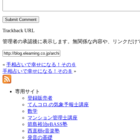
Trackback URL
管理者の承認後に表示します。無関係な内容や、リンクだけ
«
手相占いで幸せになる！その６
手相占いで幸せになる！その８
»
専用サイト
登録販売者
てんコロ.の気象予報士講座
数学
マンション管理士講座
箭島裕治eBASS塾
西直樹e音楽塾
発音の基礎