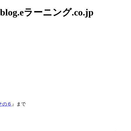
g.eラーニング.co.jp
その６
』まで