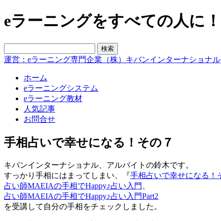
eラーニングをすべての人に！blo
運営：eラーニング専門企業（株）キバンインターナショナル
ホーム
eラーニングシステム
eラーニング教材
人気記事
お問合せ
手相占いで幸せになる！その７
キバンインターナショナル、アルバイトの鈴木です。
すっかり手相にはまってしまい、『
手相占いで幸せになる！
占い師MAEIAの手相でHappy♪占い入門
、
占い師MAEIAの手相でHappy♪占い入門Part2
を受講して自分の手相をチェックしました。