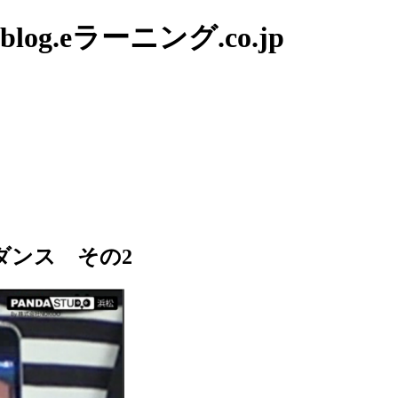
g.eラーニング.co.jp
ダンス その2