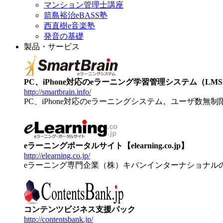
マンション管理士講座
箭島裕治eBASS塾
西直樹e音楽塾
発音の基礎
製品・サービス
PC、iPhone対応のeラーニング学習管理システム（LMS）【
http://smartbrain.info/
PC、iPhone対応のeラーニングシステム。ユーザ数無
eラーニングポータルサイト【elearning.co.jp】
http://elearning.co.jp/
eラーニング専門企業（株）キバンインターナショナル
コンテンツビジネス支援パック
http://contentsbank.jp/