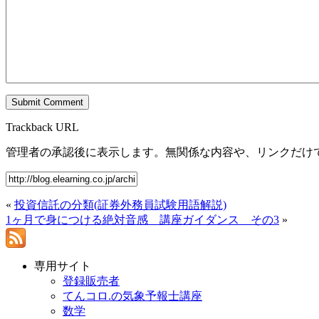
Trackback URL
管理者の承認後に表示します。無関係な内容や、リンクだけ
«
投資信託の分類(証券外務員試験用語解説)
1ヶ月で身につける絶対音感 講座ガイダンス その3
»
専用サイト
登録販売者
てんコロ.の気象予報士講座
数学