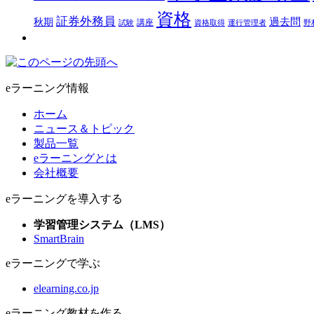
資格
証券外務員
過去問
秋期
講座
試験
資格取得
運行管理者
野
eラーニング情報
ホーム
ニュース＆トピック
製品一覧
eラーニングとは
会社概要
eラーニングを導入する
学習管理システム（LMS）
SmartBrain
eラーニングで学ぶ
elearning.co.jp
eラーニング教材を作る