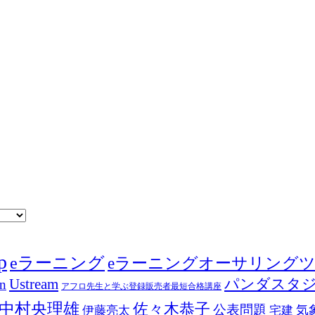
p
eラーニング
eラーニングオーサリング
Ustream
パンダスタ
in
アフロ先生と学ぶ登録販売者最短合格講座
中村央理雄
佐々木恭子
公表問題
伊藤亮太
気
宅建