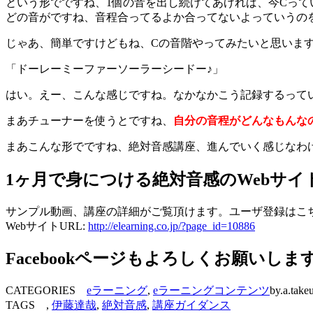
という形でですね、1個の音を出し続けてあげれば、今Cっ
どの音がですね、音程合ってるよか合ってないよっていうの
じゃあ、簡単ですけどもね、Cの音階やってみたいと思いま
「ドーレーミーファーソーラーシードー♪」
はい。えー、こんな感じですね。なかなかこう記録するって
まあチューナーを使うとですね、
自分の音程がどんなもんな
まあこんな形でですね、絶対音感講座、進んでいく感じなわけ
1ヶ月で身につける絶対音感のWebサ
サンプル動画、講座の詳細がご覧頂けます。ユーザ登録はこ
WebサイトURL:
http://elearning.co.jp/?page_id=10886
Facebookページもよろしくお願いしま
CATEGORIES
eラーニング
,
eラーニングコンテンツ
by.a.take
TAGS ,
伊藤達哉
,
絶対音感
,
講座ガイダンス