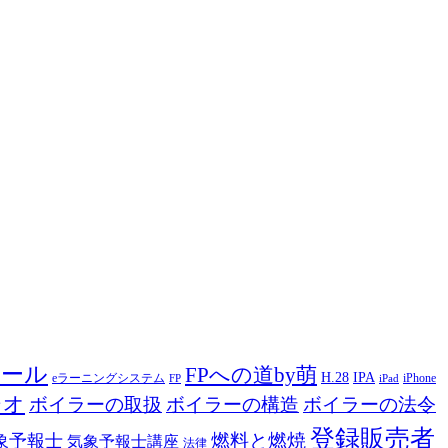
ツール
FPへの道by萌
H.28
IPA
eラーニングシステム
iPhone
FP
iPad
ジオ
ボイラーの取扱
ボイラーの構造
ボイラーの法令
登録販売者
燃料と燃焼
象予報士
気象予報士講座
法律