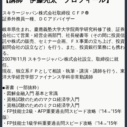
【講師 伊藤亮太 プロフィール】
スキラージャパン株式会社取締役 ＣＦＰ®
証券外務員一種、ＤＣアドバイザー
岐阜県生まれ。慶應義塾大学大学院商学研究科修了後、証券
会社にて営業・経営企画部門、社長秘書等（その間に投資信
託や株式の販売、セミナー企画、ＦＸ事業の立ち上げ、投資
顧問会社の設立など）を行う。また、投資銀行業務にも携わ
る。
2007年11月 スキラージャパン株式会社設立。取締役に就
任。
現在、独立系ＦＰとして相談・執筆・講演・講師を行う。東
洋大学経営学部ファイナンス学科非常勤講師
■著書（一部抜粋）
・図解金融入門 基本と常識
・資格試験のためのマクロ経済学入門
・資格試験のためのミクロ経済学入門
・FP技能士2級・AFP重要過去問スピード攻略〈’14→’15年
版〉
・FP技能士1級学科重要過去問スピード攻略〈’14→’15年