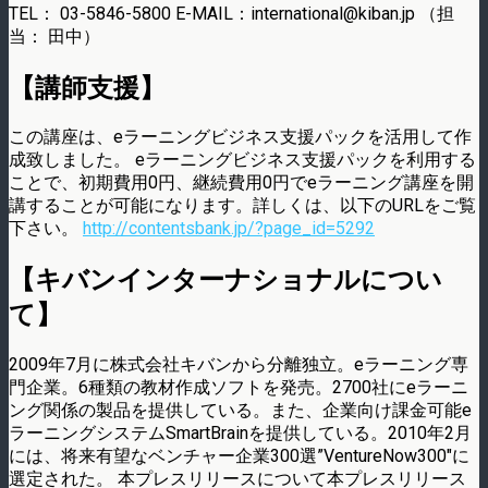
TEL： 03-5846-5800 E-MAIL：international@kiban.jp （担
当： 田中）
【講師支援】
この講座は、eラーニングビジネス支援パックを活用して作
成致しました。 eラーニングビジネス支援パックを利用する
ことで、初期費用0円、継続費用0円でeラーニング講座を開
講することが可能になります。詳しくは、以下のURLをご覧
下さい。
http://contentsbank.jp/?page_id=5292
【キバンインターナショナルについ
て】
2009年7月に株式会社キバンから分離独立。eラーニング専
門企業。6種類の教材作成ソフトを発売。2700社にeラーニ
ング関係の製品を提供している。また、企業向け課金可能e
ラーニングシステムSmartBrainを提供している。2010年2月
には、将来有望なベンチャー企業300選”VentureNow300″に
選定された。 本プレスリリースについて本プレスリリース