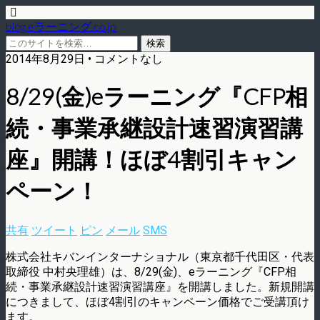
blog.eラーニング.co.jp
2014年8月29日 • コメントなし
8/29(金)eラーニング『CFP相
続・事業承継設計速習演習講
座』開講！ほぼ4割引キャン
ペーン！
共有
ツイート
ピン
メール
SMS
株式会社キバンインターナショナル（東京都千代田区・代表
取締役 中村央理雄）は、8/29(金)、eラーニング『CFP相
続・事業承継設計速習演習講座』を開講しました。新規開講
につきまして、ほぼ4割引のキャンペーン価格でご受講頂け
ます。