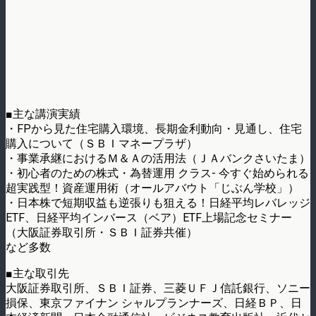
■主な講演実績
・FPから見た住宅購入環境、長期金利動向・見通し、住宅
購入について（ＳＢＩマネープラザ）
・事業承継におけるＭ＆Ａの活用法（ＪＡバンクさいたま）
・初心者のための株式・為替運用 クラス- 今すぐ始められる
超実践型！資産運用術（オールアバウト「じぶん学校」）
・日本株で短期収益も逆張りも狙える！日経平均レバレッジ
ETF、日経平均インバース（ベア）ETF上場記念セミナー
（大阪証券取引所・ＳＢＩ証券共催）
など多数
■主な取引先
大阪証券取引所、ＳＢＩ証券、三菱ＵＦＪ信託銀行、ソニー
損保、東京ファイナン シャルプランナーズ、日経ＢＰ、日