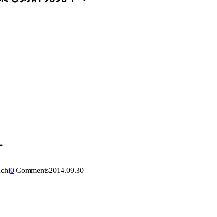
す
uchi
0
Comments
2014.09.30