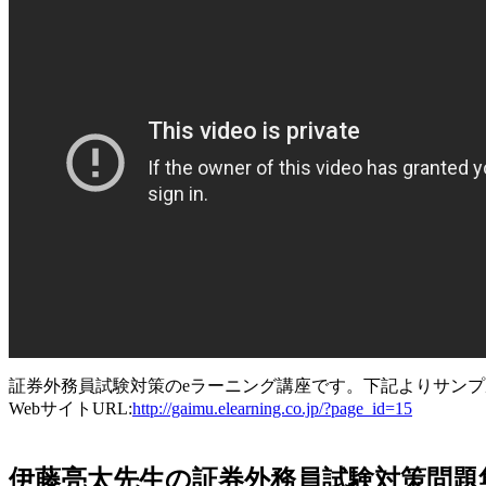
証券外務員試験対策のeラーニング講座です。下記よりサン
WebサイトURL:
http://gaimu.elearning.co.jp/?page_id=15
伊藤亮太先生の証券外務員試験対策問題