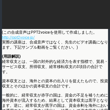
(この合成音声はPPT2voiceを使用して作成しました。
http://ppt2voice.jp/
実際の講座は、合成音声ではなく、先生のビデオ講義になり
ます。下記サンプル動画をご覧ください。)
(用語解説)
経常収支とは、一国の対外的な経済力を表す指標で、貿易・
サービス収支、所得収支、経常移転収支の3項目の合計で
す。
資本収支とは、海外との資本の出入りを捉えたもので、投資
収支とそのほかの資本収支の合計です。
一般的に、経常収支が赤字の国は、資金の不足を補うために
海外資本が流入するため、結果として資本収支は黒字となり
ます。逆に、経常収支が黒字の国は、資金余剰を海外におい