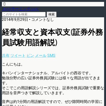
blog.eラーニング.co.jp
2014年9月29日 • コメントなし
経常収支と資本収支(証券外務
員試験用語解説)
共有
ツイート
ピン
メール
SMS
こんにちは。
キバンインターナショナル、アルバイトの西谷です。
勉強分野の広い証券外務員試験には様々な用語が出てきま
す。
そこでこの用語解説シリーズでは、証券外務員試験で重要な
用語を音声つきで解説していきます。
音声は約1分間の用語解説ですので、ぜひ隙間時間の学習に