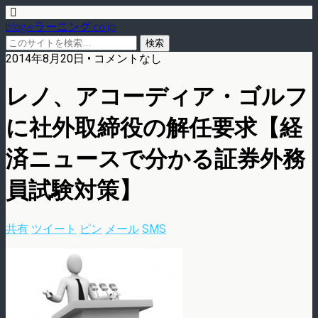
blog.eラーニング.co.jp
2014年8月20日 • コメントなし
レノ、アコーディア・ゴルフ
に社外取締役の解任要求【経
済ニュースで分かる証券外務
員試験対策】
共有
ツイート
ピン
メール
SMS