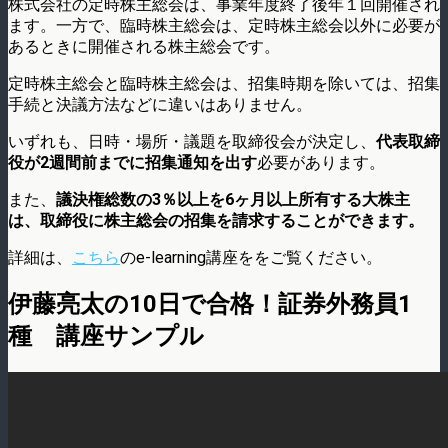
株式会社の定時株主総会は、事業年度終了後年１回開催され
ます。一方で、臨時株主総会は、定時株主総会以外に必要が
あるときに開催される株主総会です。
定時株主総会と臨時株主総会は、招集時期を除いては、招集
手続と決議方法などに違いはありません。
いずれも、日時・場所・議題を取締役会が決定し、
代表取締
役が2週間前までに招集通知を出す
必要があります。
また、
議決権総数の3％以上を6ヶ月以上所有する大株主
は、取締役に株主総会の招集を請求することができます。
詳細は、
こちら
のe-learning講座ををご覧ください。
伊藤亮太の10日で合格！証券外務員1
種 講座サンプル