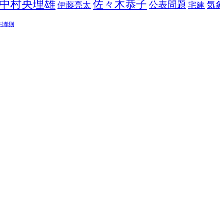
中村央理雄
佐々木恭子
公表問題
伊藤亮太
気
宅建
村孝則