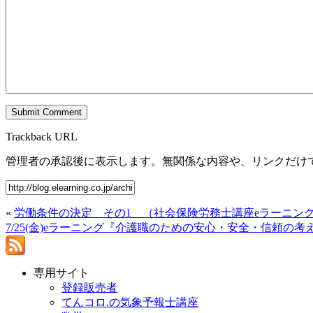
Trackback URL
管理者の承認後に表示します。無関係な内容や、リンクだけ
«
労働条件の決定 その1 （社会保険労務士講座eラーニン
7/25(金)eラーニング『介護職のための安心・安全・信頼の考
専用サイト
登録販売者
てんコロ.の気象予報士講座