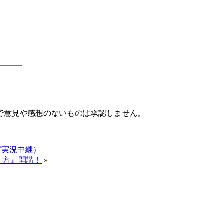
で意見や感想のないものは承認しません。
グ実況中継）
え方』開講！
»