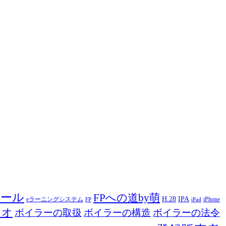
ツール
FPへの道by萌
H.28
IPA
eラーニングシステム
iPhone
FP
iPad
ジオ
ボイラーの取扱
ボイラーの構造
ボイラーの法令