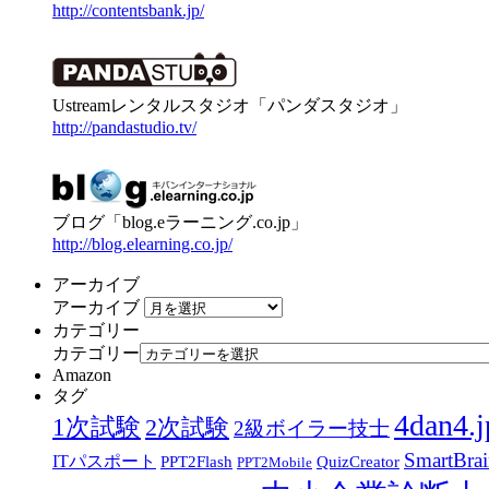
http://contentsbank.jp/
Ustreamレンタルスタジオ「パンダスタジオ」
http://pandastudio.tv/
ブログ「blog.eラーニング.co.jp」
http://blog.elearning.co.jp/
アーカイブ
アーカイブ
カテゴリー
カテゴリー
Amazon
タグ
4dan4.j
1次試験
2次試験
2級ボイラー技士
SmartBra
ITパスポート
PPT2Flash
QuizCreator
PPT2Mobile