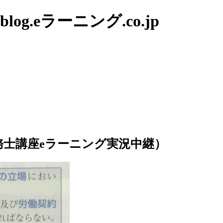
g.eラーニング.co.jp
務士講座eラーニング実況中継）