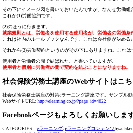
その下にイメージ図も書いておいたんですが、なんせ労働組
これが(1)労働協約です。
(2)のほうに行きます。
就業規則とは、労働者を使用する使用者が、労働者の労働条
これは社内のルールブックなんです、これは会社側が決める
それから(3)労働契約というのがその下にありますね。これ
使用者と労働者の間で結ばれた、と書いていますが、
使用者と個別に労働者の間で契約を結ぶことになりますね。
社会保険労務士講座のWebサイトはこ
社会保険労務士講座の対策eラーニング講座です。サンプル
WebサイトURL:
http://elearning.co.jp/?page_id=4822
Facebookページもよろしくお願いしま
CATEGORIES
eラーニング
,
eラーニングコンテンツ
by.a.take