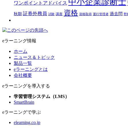
中小企業診断士
ワンポイントアドバイス
資格
証券外務員
過去問
秋期
講座
試験
資格取得
運行管理者
野
eラーニング情報
ホーム
ニュース＆トピック
製品一覧
eラーニングとは
会社概要
eラーニングを導入する
学習管理システム（LMS）
SmartBrain
eラーニングで学ぶ
elearning.co.jp