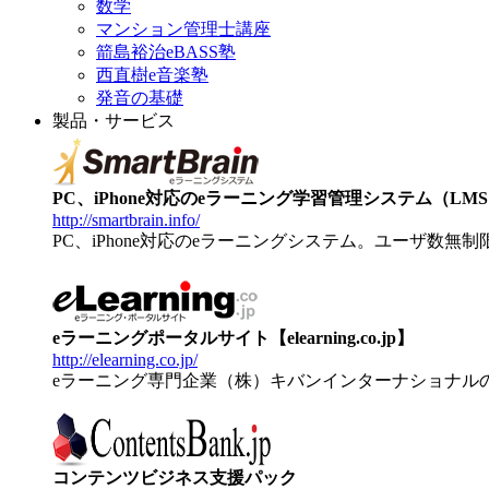
数学
マンション管理士講座
箭島裕治eBASS塾
西直樹e音楽塾
発音の基礎
製品・サービス
PC、iPhone対応のeラーニング学習管理システム（LMS）【
http://smartbrain.info/
PC、iPhone対応のeラーニングシステム。ユーザ数無
eラーニングポータルサイト【elearning.co.jp】
http://elearning.co.jp/
eラーニング専門企業（株）キバンインターナショナル
コンテンツビジネス支援パック