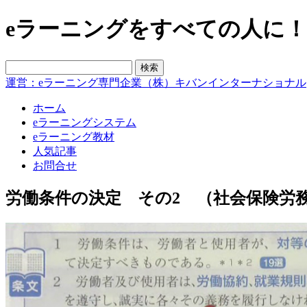
eラーニングをすべての人に！blo
運営：eラーニング専門企業（株）キバンインターナショナル
ホーム
eラーニングシステム
eラーニング教材
人気記事
お問合せ
労働条件の決定 その2 （社会保険労