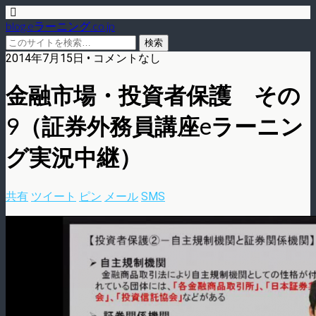
blog.eラーニング.co.jp
2014年7月15日 • コメントなし
金融市場・投資者保護 その
9（証券外務員講座eラーニン
グ実況中継）
共有
ツイート
ピン
メール
SMS