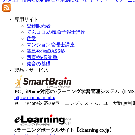
専用サイト
登録販売者
てんコロ.の気象予報士講座
数学
マンション管理士講座
箭島裕治eBASS塾
西直樹e音楽塾
発音の基礎
製品・サービス
PC、iPhone対応のeラーニング学習管理システム（LMS）【
http://smartbrain.info/
PC、iPhone対応のeラーニングシステム。ユーザ数無
eラーニングポータルサイト【elearning.co.jp】