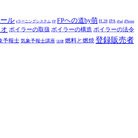
ツール
FPへの道by萌
H.28
IPA
eラーニングシステム
iPhone
FP
iPad
ジオ
ボイラーの取扱
ボイラーの構造
ボイラーの法令
登録販売者
燃料と燃焼
象予報士
気象予報士講座
法律