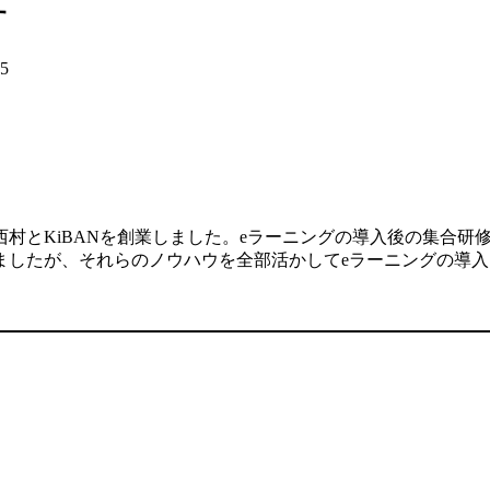
す
15
村とKiBANを創業しました。eラーニングの導入後の集合研
ましたが、それらのノウハウを全部活かしてeラーニングの導