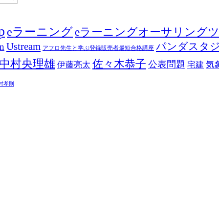
p
eラーニング
eラーニングオーサリング
Ustream
パンダスタ
in
アフロ先生と学ぶ登録販売者最短合格講座
中村央理雄
佐々木恭子
公表問題
伊藤亮太
気
宅建
村孝則