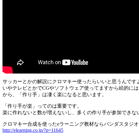
サッカーとかの解説にクロマキー使ったらいいと思うんです
いやテレビとかでCGやソフトウェア使ってますから絵的に
から、「作り手」は凄く楽になると思います。
「作り手が楽」ってのは重要です。
楽に作れないと数が増えないし、多くの作り手が参加できな
クロマキー合成を使ったeラーニング教材ならパンダスタジ
http://elearning.co.jp/?p=11645