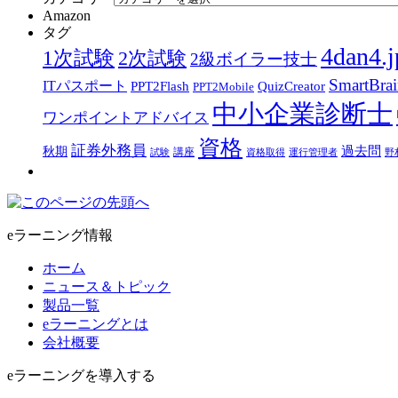
Amazon
タグ
4dan4.j
1次試験
2次試験
2級ボイラー技士
SmartBra
ITパスポート
PPT2Flash
QuizCreator
PPT2Mobile
中小企業診断士
ワンポイントアドバイス
資格
証券外務員
過去問
秋期
講座
試験
資格取得
運行管理者
野
eラーニング情報
ホーム
ニュース＆トピック
製品一覧
eラーニングとは
会社概要
eラーニングを導入する