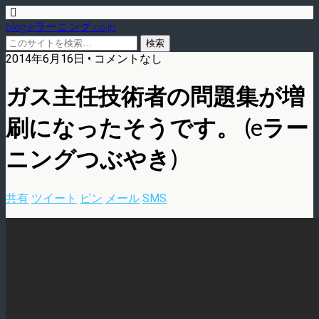
blog.eラーニング.co.jp
2014年6月16日 • コメントなし
ガス主任技術者の問題集が増
刷になったそうです。 (eラー
ニングつぶやき)
共有
ツイート
ピン
メール
SMS