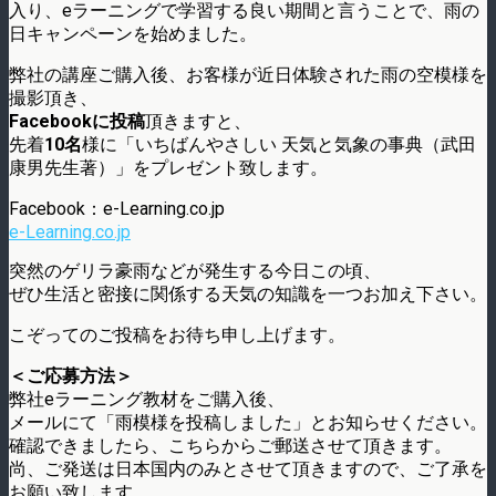
入り、eラーニングで学習する良い期間と言うことで、雨の
日キャンペーンを始めました。
弊社の講座ご購入後、お客様が近日体験された雨の空模様を
撮影頂き、
Facebookに投稿
頂きますと、
先着
10名
様に「いちばんやさしい 天気と気象の事典（武田
康男先生著）」をプレゼント致します。
Facebook：e-Learning.co.jp
e-Learning.co.jp
突然のゲリラ豪雨などが発生する今日この頃、
ぜひ生活と密接に関係する天気の知識を一つお加え下さい。
こぞってのご投稿をお待ち申し上げます。
＜ご応募方法＞
弊社eラーニング教材をご購入後、
メールにて「雨模様を投稿しました」とお知らせください。
確認できましたら、こちらからご郵送させて頂きます。
尚、ご発送は日本国内のみとさせて頂きますので、ご了承を
お願い致します。