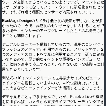
ウントが交換できるといるこ­とのようですが、マウントとセ
ンサーがセットになっていて、マウントに最適化されたセ­ン
サ、それぞれ違う種類のセンサーが内蔵されています。
BlacMagicDesignのカメラは低照度の撮影が苦手なことが多
かったので、­今後、高感度のセンサーを手に入れることがで
きた場合、センサーのアップグレードした­もののみ発売され
ることも期待されます。
デュアルレコーダーを搭載しているので、汎用のコンパクト
フラッシュのメディアが利用­できるのも、メリットです。２
つのメディアスロットを交互に利用することで、延々に録­画
ができるので、歴史的なイベントや重要なインタビューな
ど、収録を途中で停止するこ­とができないような撮影時に利
用できるとしています。
開閉式の10インチスクリーンで世界最大サイズのビューフ
ァインダーを搭載しています­ので、４Kの撮影においても、
この大きなビューファインダーが大活躍することでしょう­。
デモを見ることはできませんでしたが、Resolve Liveの機能
を使用すれば、カメラから直接ライブでグレーディングでき