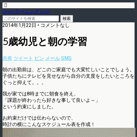
blog.eラーニング.co.jp
2014年1月22日 • コメントなし
5歳幼児と朝の学習
共有
ツイート
ピン
メール
SMS
朝の出勤前は、どこのご家庭でも大変忙しいことでしょう。
子供たちにテレビを見せながら自分の支度をしたいところを
ぐっと抑えて。。。
我が家では8時までに朝食を終え、
「課題が終わったら好きな事して良いよ～」
という約束にしました。
お約束だけでは伝わらないので、
時計の横にこんなスケジュール表を作成！