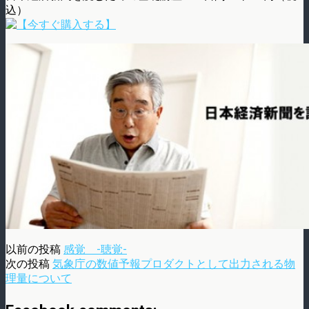
込）
以前の投稿
感覚 -聴覚-
次の投稿
気象庁の数値予報プロダクトとして出力される物
理量について