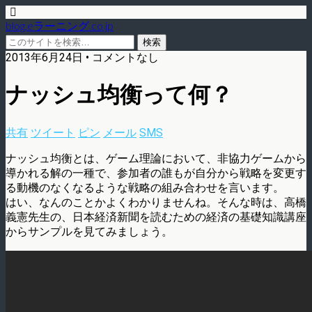
blog.eラーニング.co.jp
2013年6月24日 • コメントなし
ナッシュ均衡って何？
共有
ツイート
ピン
メール
SMS
ナッシュ均衡とは、ゲーム理論において、非協力ゲームから
導かれる解の一種で、参加者の誰もが自分から戦略を変更す
る動機のなくなるような戦略の組み合わせを言います。
はい、なんのことかよくわかりませんね。そんな時は、高橋
義憲先生の、日本経済新聞を読むための経済の基礎知識講座
からサンプルを見てみましょう。