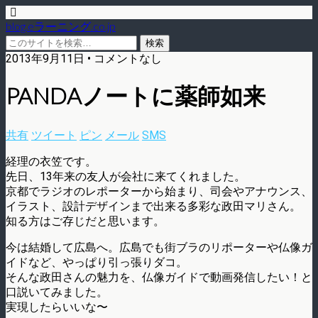
blog.eラーニング.co.jp
2013年9月11日 • コメントなし
PANDAノートに薬師如来
共有
ツイート
ピン
メール
SMS
経理の衣笠です。
先日、13年来の友人が会社に来てくれました。
京都でラジオのレポーターから始まり、司会やアナウンス、
イラスト、設計デザインまで出来る多彩な政田マリさん。
知る方はご存じだと思います。
今は結婚して広島へ。広島でも街ブラのリポーターや仏像ガ
イドなど、やっぱり引っ張りダコ。
そんな政田さんの魅力を、仏像ガイドで動画発信したい！と
口説いてみました。
実現したらいいな〜