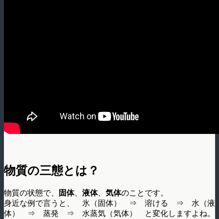
物質の三態とは？
物質の状態で、
固体
、
液体
、
気体
のことです。
身近な例で言うと、 氷（固体） ⇒ 溶ける ⇒ 水（液
体） ⇒ 蒸発 ⇒ 水蒸気（気体） と変化しますよね。