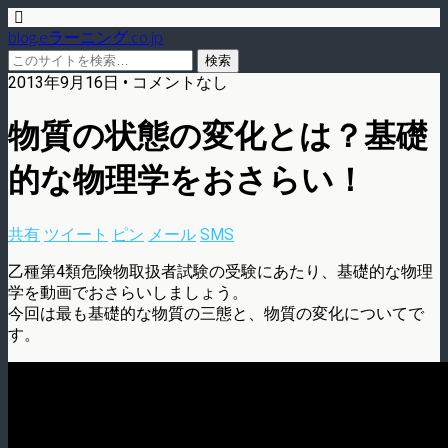
blog.eラーニング.co.jp
2013年9月16日 • コメントなし
物質の状態の変化とは？基礎
的な物理学をおさらい！
共有
ツイート
ピン
メール
SMS
乙種第4類危険物取扱者試験の受験にあたり、基礎的な物理
学を動画でおさらいしましょう。
今回は最も基礎的な物質の三態と、物質の変化についてで
す。