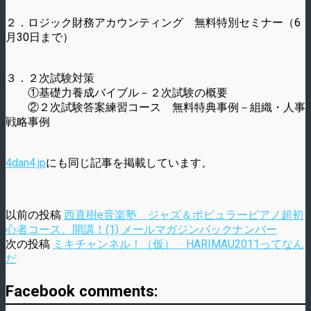
２．ロジック財務アカウンティング 無料特別セミナー（6
月30日まで）
３．２次試験対策
①基礎力養成バイブル－２次試験の概要
②２次試験答案練習コース 無料特典事例－組織・人事
戦略事例
4dan4.jp
にも同じ記事を掲載しています。
以前の投稿
西直樹e音楽塾 ジャズ＆ポピュラーピアノ超初
心者コース、開講！(1) メールマガジンバックナンバー
次の投稿
ミキチャンネル！（仮） HARIMAU2011ってなん
だ
Facebook comments: