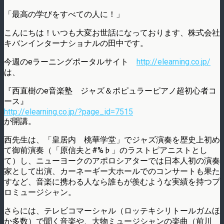
「最高の学びをすべての人に！」
こんにちは！いつも大変お世話になっております、株式会社
キバンインターナショナルの田中です。
今週のeラーニングポータルサイト
http://elearning.co.jp/
は、
『西直樹のe音楽塾 ジャズ＆ポピュラーピアノ超初心者コ
ース』
http://elearning.co.jp/?page_id=7515
が開講。
西先生は、「皇居内 桃華学堂」でジャズ演奏を歴史上初め
て御前演奏（「原信夫と#%♭」のラストピアニストとし
て）し、ニューヨークのアポロシアターでは日本人初の演奏
家として出演、カーネーギー大ホールでのコンサートも果た
すなど、音楽に携わる人なら誰もが羨むような実績を持つプ
ロミュージシャン。
さらには、テレビコマーシャル（ロッテキシリトールガムほ
か多数）で聞く音楽や、大物ミュージシャンの楽曲（前川