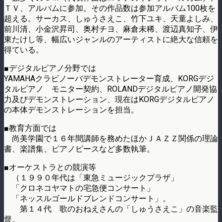
ＴＶ、アルバムに参加。その作品数は参加アルバム100枚を
超える。サーカス、しゅうさえこ、竹下ユキ、天童よしみ、
前川清、小金沢昇司、奥村チヨ、麻倉未稀、渡辺真知子、伊
東たけし等、幅広いジャンルのアーティストに絶大な信頼を
得ている。
■デジタルピアノ分野では
YAMAHAクラビノーバデモンストレーター育成、KORGデジ
タルピアノ モニター契約、ROLANDデジタルピアノ開発協
力及びデモンストレーション、現在はKORGデジタルピアノ
の本体デモンストレーションを担当。
■教育方面では
尚美学園で１６年間講師を務めたほかＪＡＺＺ関係の理論
書、楽譜集、ピアノピースなど多数執筆。
■オーケストラとの競演等
（１９９０年代は「東急ミュージックプラザ」
「クロネコヤマトの宅急便コンサート」
「ネッスルゴールドブレンドコンサート」。
第１４代 歌のおねえさんの「しゅうさえこ」の音楽監
督。