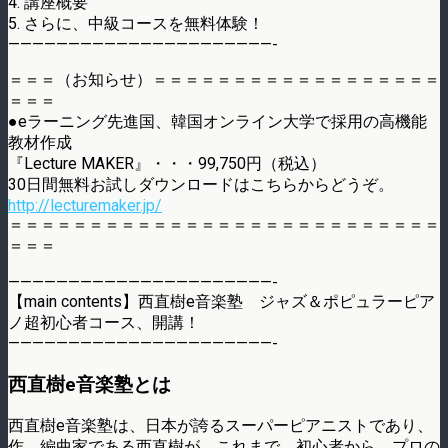
4. 講座概要
5. さらに、中級コースを無料体験！
——————————————————————-
＝＝＝（お知らせ）＝＝＝＝＝＝＝＝＝＝＝＝＝＝＝＝＝＝
＝＝＝
●eラーニング先進国、韓国オンライン大学で採用の高機能
教材作成
『Lecture MAKER』・・・99,750円（税込）
30日間無料お試しダウンロードはこちらからどうぞ。
http://lecturemaker.jp/
＝＝＝＝＝＝＝＝＝＝＝＝＝＝＝＝＝＝＝＝＝＝＝＝＝＝＝
＝＝＝
——————————————————————-
【main contents】西直樹e音楽塾 ジャズ＆ポピュラーピア
ノ超初心者コース、開講！
——————————————————————-
西直樹e音楽塾とは
西直樹e音楽塾は、日本が誇るスーパーピアニストであり、
作、編曲家である西直樹が、これまで、初心者から、プロの