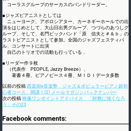
コーラスグループのサーカスのバンドリーダー。
■ジャズピアニストとしては
ニューヨーク、アポロシアター、カーネギーホールでの出
演をはじめとして、大山日出男グループ、つづらのあつしグ
ループ、そして、名門ビックバンド「原 信夫と＃＆ｂ」の
ラストピアニストとして参加。全国のジャズフェスティバ
ル、コンサートに出演
自己のトリオでの活動も行っている．
■リーダー作９枚
（代表作 PEOPLE, Jazzy Breeze）、
著書４冊、ピアノピース４冊、ＭＩＤＩデータ多数
以前の投稿
西直樹e音楽塾 ジャズ＆ポピュラーピアノ超初
心者コース、開講！(2) メールマガジンバックナンバー
次の投稿
映像ワンポイントアドバイス 「財務に強くなろ
う」その23
Facebook comments: