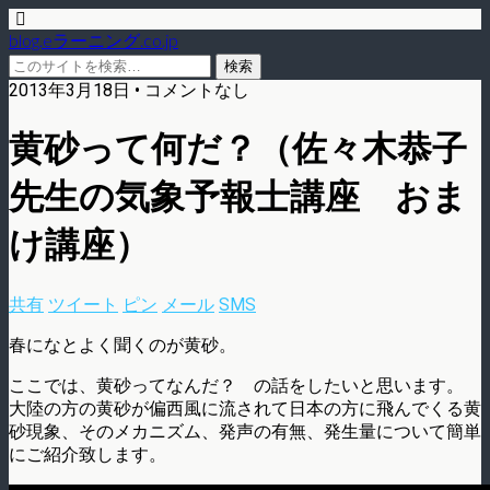
blog.eラーニング.co.jp
2013年3月18日 • コメントなし
黄砂って何だ？（佐々木恭子
先生の気象予報士講座 おま
け講座）
共有
ツイート
ピン
メール
SMS
春になとよく聞くのが黄砂。
ここでは、黄砂ってなんだ？ の話をしたいと思います。
大陸の方の黄砂が偏西風に流されて日本の方に飛んでくる黄
砂現象、そのメカニズム、発声の有無、発生量について簡単
にご紹介致します。